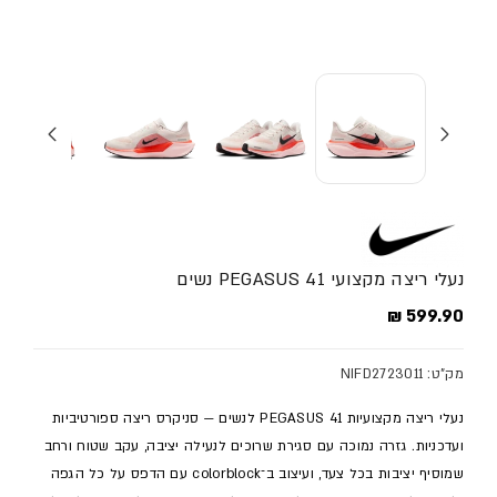
נעלי ריצה מקצועי PEGASUS 41 נשים
מחיר מלא
599.90 ₪
מק"ט: NIFD2723011
נעלי ריצה מקצועיות PEGASUS 41 לנשים — סניקרס ריצה ספורטיביות
ועדכניות. גזרה נמוכה עם סגירת שרוכים לנעילה יציבה, עקב שטוח ורחב
שמוסיף יציבות בכל צעד, ועיצוב ב־colorblock עם הדפס על כל הגפה