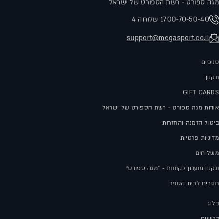
מגה ספורט - רשת הספורט של ישראל
1700-70-50-40 שלוחה 4
support@megasport.co.il
סניפים
תקנון
GIFT CARDS
אודות מגה ספורט - רשת הספורט של ישראל
ביטול הזמנה והחזרות
מדיניות פרטיות
משלוחים
תקנון מועדון לקוחות - "מגה ספורט״
חוזרים לבית הספר
בלוג
דרושים