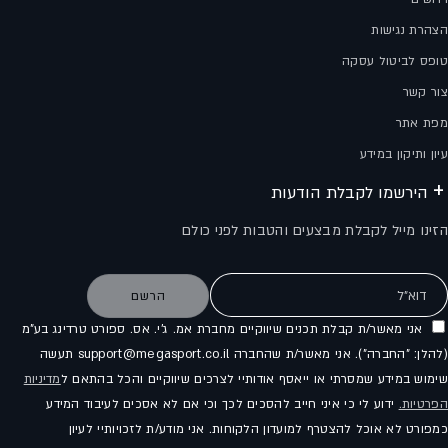
הצהרת נגישות
טופס לביטול עסקה
צור קשר
מפת אתר
עיון ותיקון במידע
הירשמו לקבלת הודעות
הזינו מייל לקבלת מבצעים והטבות לפני כולם
דוא"ל
הרשם
אני מאשר/ת קבלת תכנים שיווקיים מחברת אמ. ג'י. אס. ספורט טרדינג בע"מ
(להלן: "החברה"). אני מאשר/ת שהחברה support@megasport.co.il תעשה
שימוש במידע שמסרתי או ייאסף אודותיי לצרכים שיווקיים והכל בהתאם ל
מדיניות
הפרטיות.
ידוע לי כי איני חייב להסכים לכך וכי אם לא אסכים לעיבוד המידע
כמפורט לא אוכל להצטרף למועדון הלקוחות. אני מודע/ת לזכויותיי לעיון