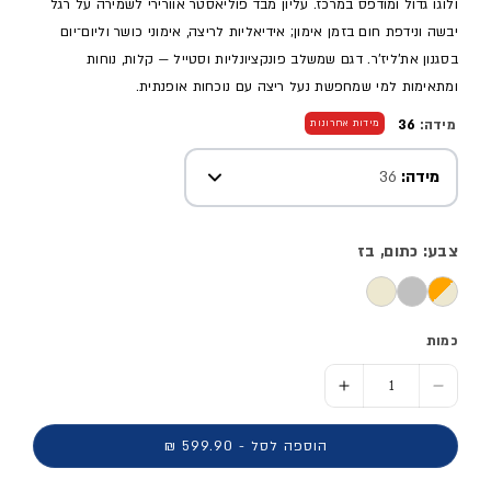
ולוגו גדול ומודפס במרכז. עליון מבד פוליאסטר אוורירי לשמירה על רגל
יבשה ונידפת חום בזמן אימון; אידיאליות לריצה, אימוני כושר וליום־יום
בסגנון את'ליז'ר. דגם שמשלב פונקציונליות וסטייל — קלות, נוחות
ומתאימות למי שמחפשת נעל ריצה עם נוכחות אופנתית.
מידה:
36
מידות אחרונות
מידה:
36
צבע: כתום, בז
כמות
הסר כמות ל- נעלי ריצה מקצועי PEGASUS 41 נשים
הוסף כמות ל- נעלי ריצה מקצועי PEGASUS 41 נשים
הוספה לסל - 599.90 ₪