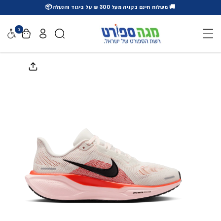
🚚 משלוח חינם בקניה מעל 300 ₪ על ביגוד והנעלה📦
דלג לתוכן
0
נגישו
דלג למידע על המוצר