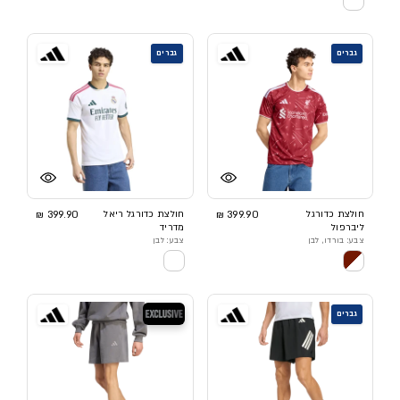
גברים
גברים
חולצת כדורגל
399.90 ₪
חולצת כדורגל ריאל
399.90 ₪
ליברפול
מדריד
צבע: בורדו, לבן
צבע: לבן
בלעדי
גברים