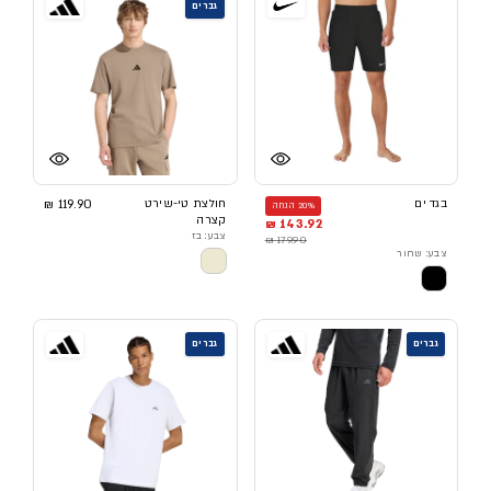
גברים
בגד ים
חולצת טי-שירט
119.90 ₪
20% הנחה
קצרה
143.92 ₪
צבע: בז
179.90 ₪
צבע: שחור
גברים
גברים