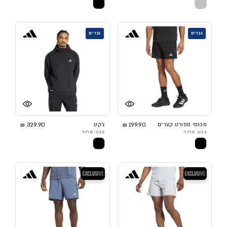
גברים
גברים
מכנסי ספורט קצרים
199.90 ₪
ג'קט
329.90 ₪
צבע: שחור
צבע: שחור
בלעדי
בלעדי