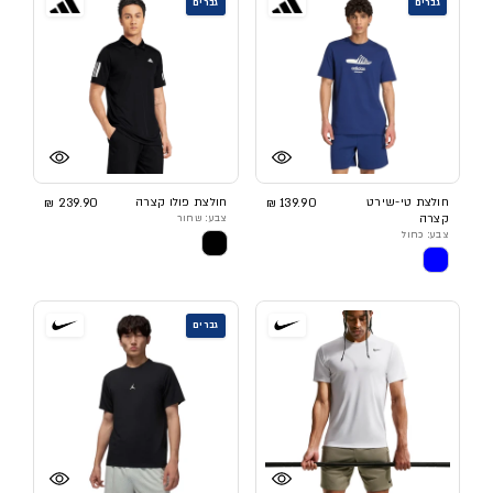
גברים
גברים
חולצת טי-שירט
139.90 ₪
חולצת פולו קצרה
239.90 ₪
קצרה
צבע: שחור
צבע: כחול
גברים