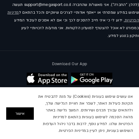
(להלן: "החברה"). אני מאשר/ת שהחברה support@megasport.co.il תעשה
שימוש במידע שמסרתי או ייאסף אודותיי לצרכים שיווקיים והכל בהתאם ל
מדיניות
הפרטיות.
ידוע לי כי איני חייב להסכים לכך וכי אם לא אסכים לעיבוד המידע
כמפורט לא אוכל להצטרף למועדון הלקוחות. אני מודע/ת לזכויותיי לעיון
ותיקון בנוגע למידע.
Download Our App
אנו עושים שימוש בעוגיות (Cookies) על מנת להבטיח את
תקינות פעילות האתר, לשפר את חוויית הגלישה שלך,
עקבו אחרינו
ולהתאים עבורך תכנים ושירותים. המשך גלישה באתר
אישור
מהווה הסכמה לשימוש בעוגיות בהתאם למדיניות
פייסבוק
אינסטגרם
יוטיוב
הפרטיות שלנו. למידע נוסף, לרבות בדבר ניהול העדפות
השימוש בעוגיות, ניתן לעיין במדיניות הפרטיות.
2026,
מגה ספורט
מופעל על ידי Shopify