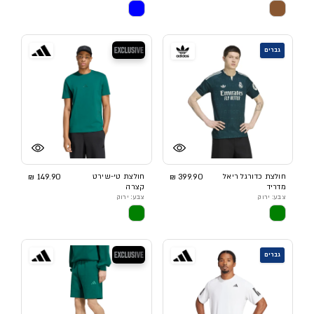
בלעדי
גברים
חולצת כדורגל ריאל
399.90 ₪
חולצת טי-שירט
149.90 ₪
מדריד
קצרה
צבע: ירוק
צבע: ירוק
בלעדי
גברים