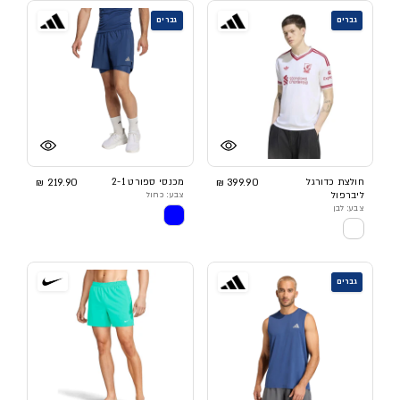
גברים
גברים
חולצת כדורגל
399.90 ₪
מכנסי ספורט 2-1
219.90 ₪
ליברפול
צבע: כחול
צבע: לבן
גברים