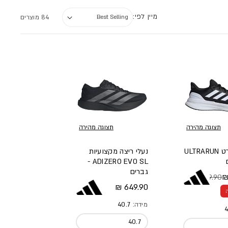
מיין לפי:
84 מוצרים
תצוגה מהירה
תצוגה מהירה
נעלי ספורט ULTRARUN
נעלי ריצה מקצועיות
ADIZERO EVO SL -
גברים
419.90 ₪
א
צע
מחיר מלא
649.90 ₪
מידה:
40.7
4
40.7