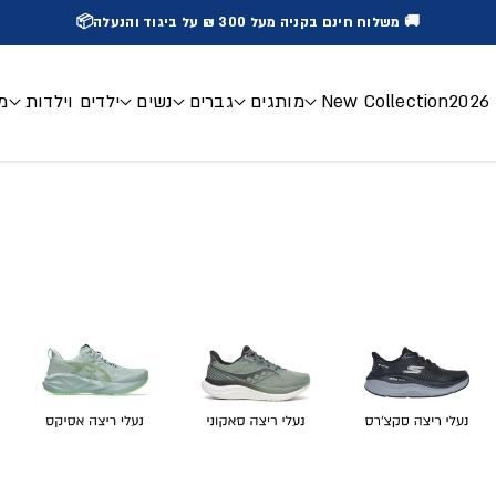
🚚 משלוח חינם בקניה מעל 300 ₪ על ביגוד והנעלה📦
2
New Collection
מותגים
גברים
נשים
ילדים וילדות
מכ