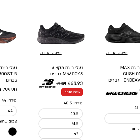
תצוגה מהירה
תצוגה מהירה
נעלי ריצה MAX
נעלי ריצה מקצועי
נעלי ריצה
CUSHIO
M680CK8 גברים
END - גברים
גברים
468.93 ₪
669.90 ₪
מחיר מלא
מחיר מבצע
 מלא
34
מחיר מל
799.90 ₪
30% הנחה
מידה:
44
מידה:
40.5
:
41
44
40.5
צבע: שחור
41.5
שחור
42