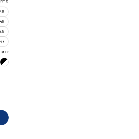
מידה
2.5
45
5.5
47
צבע: 