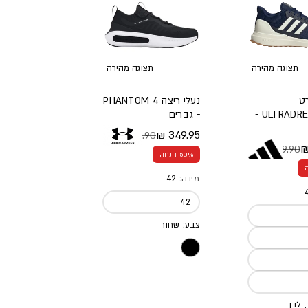
תצוגה מהירה
תצוגה מהירה
ט
נעלי ריצה PHANTOM 4
ULTRADREAM DNA -
- גברים
349.95 ₪
699.90 ₪
מחיר מלא
מחיר מבצע
449.90 ₪
א
צע
50% הנחה
מידה:
42
42
צבע: שחור
 לבן