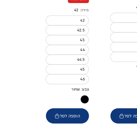
מידה:
42
42
42.5
43
44
44.5
45
46
צבע: שחור
ה לסל
הוספה לסל