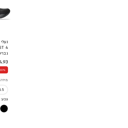
נעלי 
גברי
.93 ₪
מחיר
מחיר
30% הנחה
מידה
6.5
צבע: 