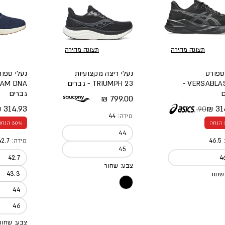
תצוגה מהירה
תצוגה מהירה
ספורט
נעלי ריצה מקצועיות
נעלי ספור
VERSABLAST 4 -
TRIUMPH 23 - גברים
ם
גברים
מחיר מלא
799.00 ₪
314.93 ₪
314
449.90 ₪
 מלא
 מבצע
מחיר מל
מחיר מב
מידה:
44
30% הנחה
44
:
46.5
מידה:
42.7
45
42.7
4
צבע: שחור
43.3
שחור
44
46
צבע: שחור,