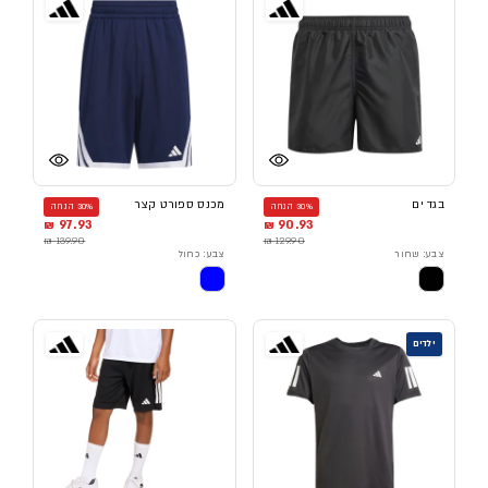
בגד ים
מכנס ספורט קצר
30% הנחה
30% הנחה
97.93 ₪
90.93 ₪
139.90 ₪
129.90 ₪
צבע: שחור
צבע: כחול
ילדים