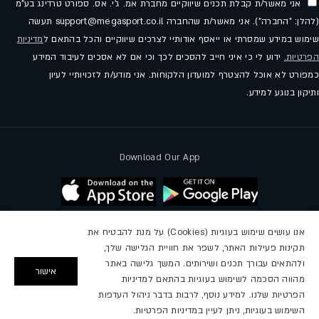
אני מאשר/ת קבלת תכנים שיווקיים מחברת אמ. ג'י. אס. ספורט טרדינג בע"מ
(להלן: "החברה"). אני מאשר/ת שהחברה support@megasport.co.il תעשה
שימוש במידע שמסרתי או ייאסף אודותיי לצרכים שיווקיים והכל בהתאם ל
מדיניות
הפרטיות.
ידוע לי כי איני חייב להסכים לכך וכי אם לא אסכים לעיבוד המידע
כמפורט לא אוכל להצטרף למועדון הלקוחות. אני מודע/ת לזכויותיי לעיון
ותיקון בנוגע למידע.
Download Our App
אנו עושים שימוש בעוגיות (Cookies) על מנת להבטיח את
תקינות פעילות האתר, לשפר את חוויית הגלישה שלך,
עקבו אחרינו
ולהתאים עבורך תכנים ושירותים. המשך גלישה באתר
אישור
מהווה הסכמה לשימוש בעוגיות בהתאם למדיניות
פייסבוק
אינסטגרם
יוטיוב
הפרטיות שלנו. למידע נוסף, לרבות בדבר ניהול העדפות
השימוש בעוגיות, ניתן לעיין במדיניות הפרטיות.
2026,
מגה ספורט
מופעל על ידי Shopify