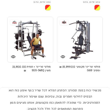
צבע: אדום, צהוב
צבע: אדום, צהוב
מולטי טריינר מקצועי
15,999.00 ₪
מולטי טריינר + סמית
21,900.00
ומסיבי G6B
משין SGS-348Q
₪
מכשירי כוח במגה ספורט: הפתרון המלא לכל שריר בגוף אימון כוח הוא
הבסיס לחילוף חומרים גבוה, צפיפות עצם ושיפור היכולות
הספורטיביות. כדי שתוכלו להתאמן כמו מקצוענים, אנחנו מציעים מגוון
פתרונות המותאמים לכל חלל ולכל תקציב: