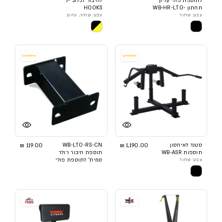
לתוספת פולי עליון
לחיבור לכלוב J-
תחתון WB-HR-LTO-
HOOKS
CN
צבע: שחור
צבע: שחור, צהוב
סטנד לאיחסון
1,190.00 ₪
WB-LTO-RS-CN
119.00 ₪
תוספות WB-ASR
תוספת חיבור רולר
צבע: שחור
סמית' לתוספת פולי
עליון תחתון