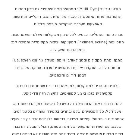
מולטי-טריינר (Multi-Gym): המכשיר האולטימטיבי לחיסכון במקום.
תחנת כוח אחת המאפשרת לעבוד על החזה, הגב, הרגליים והזרועות
באמצעות מערכת משקולות מובנית וכבלים.
ספות כושר וספסלים: הבסיס לכל אימון משקולות. אצלנו תמצאו ספות
מתכווננות (Incline/Decline) המעניקות יציבות מקסימלית ותמיכה לגב
בזמן הרמת משקולות.
מתקני מתח, מקבילים ובטן: לאוהבי אימוני משקל גוף (Calisthenics)
וחיזוק הליבה. מתקנים יציבים המאפשרים עבודה עמוקה על שרירי
הבטן, הידיים והכתפיים.
כלובים וסטנדים למשקולות: למתאמנים כבדים שמחפשים בטיחות
מקסימלית בזמן ביצוע סקוואטים, לחיצות חזה ודד-ליפט.
למה לבחור בציוד הכוח של מגה ספורט? באימוני כוח, הבטיחות היא
מעל הכל. כל המכשירים שלנו נבחרים בקפידה ועומדים בסטנדרטים
המחמירים ביותר של עמידות ויציבות, כדי שתוכלו להתמקד רק בביצועים
שלכם. עם השירות המקצועי של מגה ספורט, הכולל הובלה והרכבה
בבית הלקוח ואחריות מקיפה, הדרך לגוף חזק מעולם לא הייתה נגישה