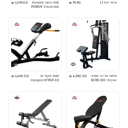
צינור כוח L1
79.90 ₪
ספה כושר מקצועית
1,299.00 ₪
מתכווננת POWER 3
מולטי טריינר מסיבי
4,390.00 ₪
ספת זוקפי גב
1,490.00 ₪
ואיכותי BOSS-100
HYPER-EX מקצועית