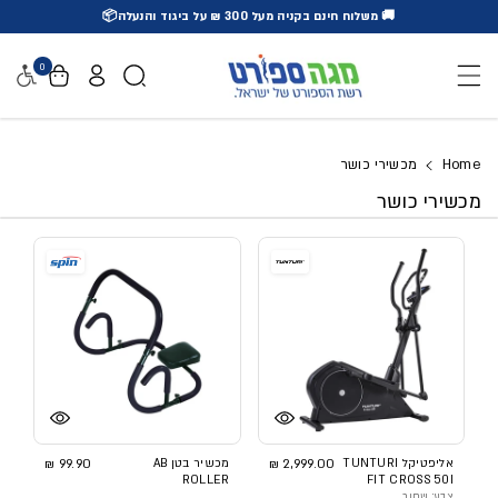
🚚 משלוח חינם בקניה מעל 300 ₪ על ביגוד והנעלה📦
דלג לתוכן
0
נגישו
Home
מכשירי כושר
מכשירי כושר
אליפטיקל TUNTURI
2,999.00 ₪
מכשיר בטן AB
99.90 ₪
ROLLER
FIT CROSS 50I
צבע: שחור