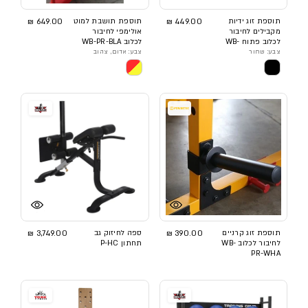
תוספת זוג ידיות
449.00 ₪
תוספת תושבת למוט
649.00 ₪
מקבילים לחיבור
אולימפי לחיבור
לכלוב פתוח WB-
לכלוב WB-PR-BLA
HR-DBA
צבע: שחור
צבע: אדום, צהוב
תוספת זוג קרניים
390.00 ₪
ספה לחיזוק גב
3,749.00 ₪
לחיבור לכלוב WB-
תחתון P-HC
PR-WHA