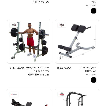
200
פאוורטק P-BT
צבע: שחור
מתקן מותניים
1,599.00 ₪
סטנד כלוב משקולות
3,449.00 ₪
GHYP-45
פתוח לעבודה
צבע: שחור
חופשית GPR-370