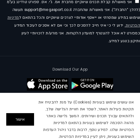
אני מאשר/ת קבלת תכנים שיווקיים מחברת אמ. ג'י. אס. ספורט טרדינג בע"מ
(להלן: "החברה"). אני מאשר/ת שהחברה support@megasport.co.il תעשה
שימוש במידע שמסרתי או ייאסף אודותיי לצרכים שיווקיים והכל בהתאם ל
מדיניות
הפרטיות.
ידוע לי כי איני חייב להסכים לכך וכי אם לא אסכים לעיבוד המידע
כמפורט לא אוכל להצטרף למועדון הלקוחות. אני מודע/ת לזכויותיי לעיון
ותיקון בנוגע למידע.
Download Our App
אנו עושים שימוש בעוגיות (Cookies) על מנת להבטיח את
תקינות פעילות האתר, לשפר את חוויית הגלישה שלך,
עקבו אחרינו
ולהתאים עבורך תכנים ושירותים. המשך גלישה באתר
אישור
מהווה הסכמה לשימוש בעוגיות בהתאם למדיניות
פייסבוק
אינסטגרם
יוטיוב
הפרטיות שלנו. למידע נוסף, לרבות בדבר ניהול העדפות
השימוש בעוגיות, ניתן לעיין במדיניות הפרטיות.
2026,
מגה ספורט
מופעל על ידי Shopify