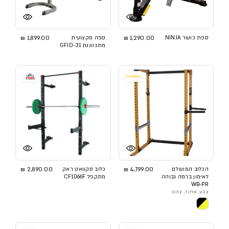
ספת כושר NINJA
1,290.00 ₪
ספה מקצועית
1,899.00 ₪
מתכווננת GFID-31
הכלוב המושלם
4,799.00 ₪
כלוב סקוואט ראק
2,890.00 ₪
לאימון ברמה גבוהה
מתקפל CF1066F
WB-PR
צבע: שחור, צהוב