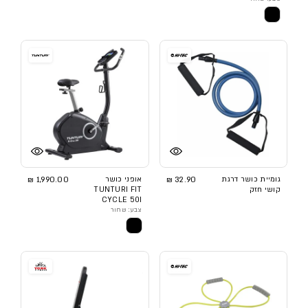
גומיית כושר דרגת
32.90 ₪
אופני כושר
1,990.00 ₪
קושי חזק
TUNTURI FIT
CYCLE 50I
צבע: שחור