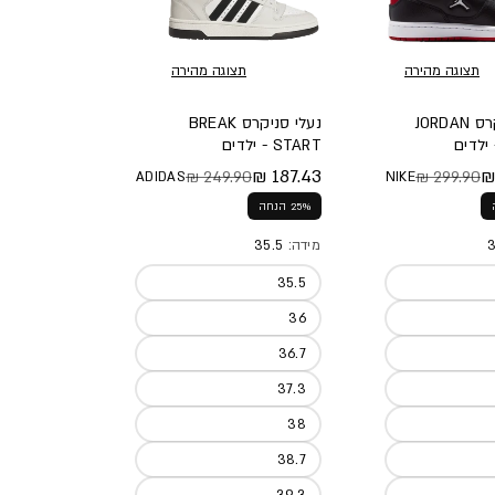
תצוגה מהירה
תצוגה מהירה
נעלי סניקרס JORDAN
נעלי סניקרס BREAK
START - ילדים
187.43 ₪
249.90 ₪
299.90 ₪
ADIDAS
NIKE
א
צע
מחיר מלא
מחיר מבצע
25% הנחה
3
מידה:
35.5
35.5
36
36.7
37.3
38
38.7
39.3