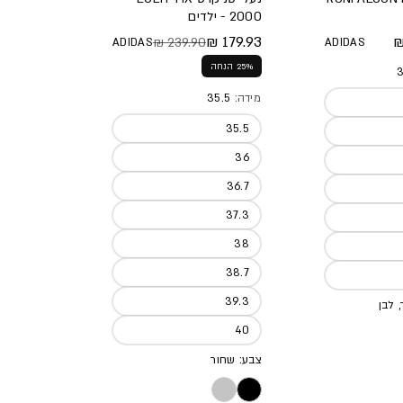
2000 - ילדים
א
179.93 ₪
239.90 ₪
ADIDAS
ADIDAS
מחיר מלא
מחיר מבצע
25% הנחה
3
מידה:
35.5
35.5
36
36.7
37.3
38
38.7
39.3
 לבן
40
צבע: שחור