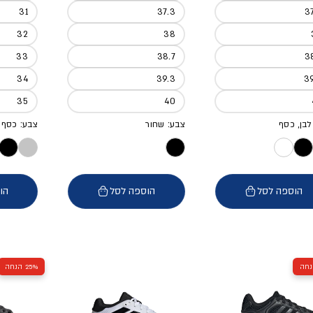
31
37.3
3
32
38
33
38.7
3
34
39.3
3
35
40
לבן, כסף
צבע: שחור
צבע: כסף
הוספה לסל
הוספה לסל
הו
25% הנחה