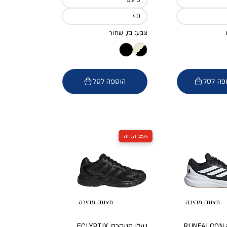
40
צבע: בז, שחור
פה לסל
הוספה לסל
25% הנחה
תצוגה מהירה
תצוגה מהירה
נעלי ריצה RUNFALCON
נעלי סניקרס ECLYPTIX