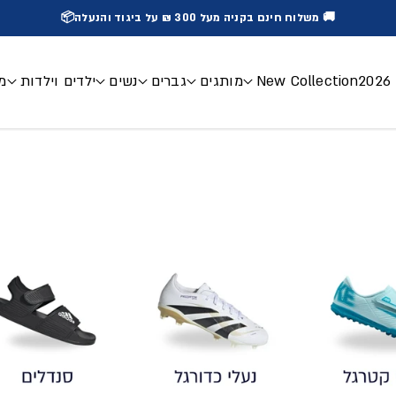
🚚 משלוח חינם בקניה מעל 300 ₪ על ביגוד והנעלה📦
2
New Collection
מותגים
גברים
נשים
ילדים וילדות
מכ