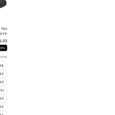
ילדים
.93 ₪
מחיר
מחיר
25% הנחה
מידה
28
29
30
31
32
33
34