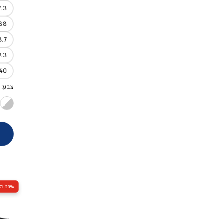
7.3
38
8.7
9.3
40
צבע: 
25% הנחה