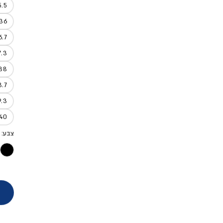
5.5
36
6.7
7.3
38
8.7
9.3
40
צבע: 