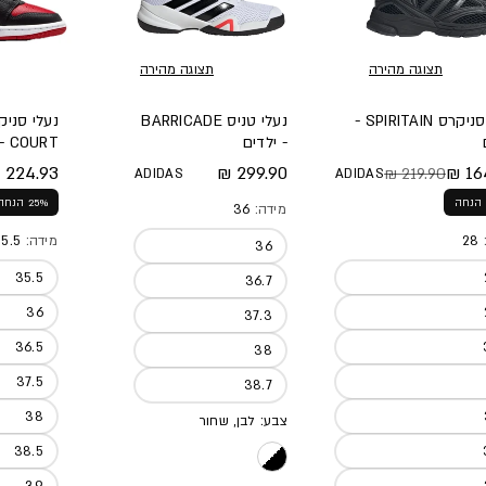
תצוגה מהירה
תצוגה מהירה
נעלי סניקרס SPIRITAIN -
נעלי טניס BARRICADE
- ילדים
COURT - ילדים
מחיר מלא
299.90 ₪
224.93 ₪
164
219.90 ₪
ADIDAS
ADIDAS
 מלא
 מבצע
מחיר מל
מחיר מב
25% הנחה
מידה:
36
:
28
מידה:
5.5
36
35.5
36.7
36
37.3
36.5
38
37.5
38.7
38
צבע: לבן, שחור
38.5
39