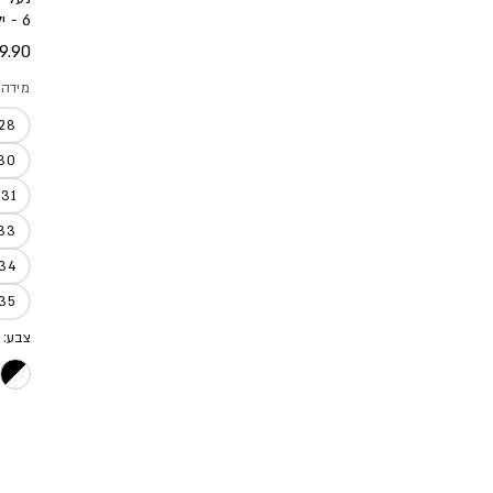
6 - ילדים
מחיר
9.90 ₪
מידה
28
30
31
33
34
35
צבע: 