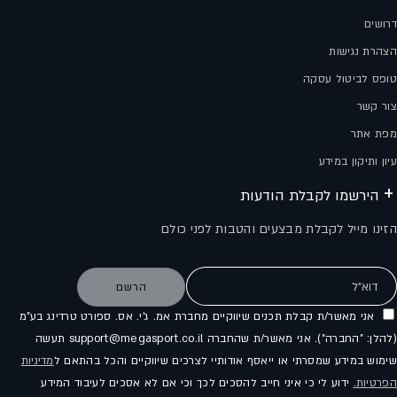
דרושים
הצהרת נגישות
טופס לביטול עסקה
צור קשר
מפת אתר
עיון ותיקון במידע
הירשמו לקבלת הודעות
הזינו מייל לקבלת מבצעים והטבות לפני כולם
דוא"ל
הרשם
אני מאשר/ת קבלת תכנים שיווקיים מחברת אמ. ג'י. אס. ספורט טרדינג בע"מ
(להלן: "החברה"). אני מאשר/ת שהחברה support@megasport.co.il תעשה
שימוש במידע שמסרתי או ייאסף אודותיי לצרכים שיווקיים והכל בהתאם ל
מדיניות
הפרטיות.
ידוע לי כי איני חייב להסכים לכך וכי אם לא אסכים לעיבוד המידע