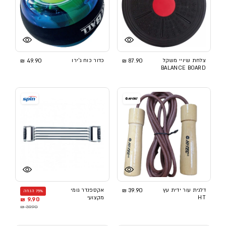
צלחת שיויי משקל
87.90 ₪
כדור כוח ג'ירו
49.90 ₪
BALANCE BOARD
דלגית עור ידית עץ
39.90 ₪
אקספנדר גומי
75% הנחה
HT
מקצועי
9.90 ₪
39.90 ₪