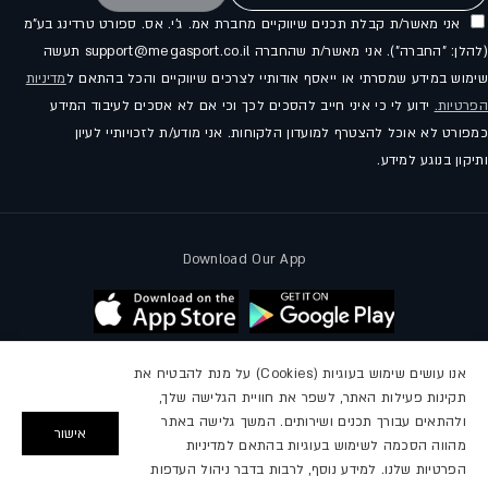
אני מאשר/ת קבלת תכנים שיווקיים מחברת אמ. ג'י. אס. ספורט טרדינג בע"מ
(להלן: "החברה"). אני מאשר/ת שהחברה support@megasport.co.il תעשה
שימוש במידע שמסרתי או ייאסף אודותיי לצרכים שיווקיים והכל בהתאם ל
מדיניות
הפרטיות.
ידוע לי כי איני חייב להסכים לכך וכי אם לא אסכים לעיבוד המידע
כמפורט לא אוכל להצטרף למועדון הלקוחות. אני מודע/ת לזכויותיי לעיון
ותיקון בנוגע למידע.
Download Our App
אנו עושים שימוש בעוגיות (Cookies) על מנת להבטיח את
תקינות פעילות האתר, לשפר את חוויית הגלישה שלך,
עקבו אחרינו
ולהתאים עבורך תכנים ושירותים. המשך גלישה באתר
אישור
מהווה הסכמה לשימוש בעוגיות בהתאם למדיניות
פייסבוק
אינסטגרם
יוטיוב
הפרטיות שלנו. למידע נוסף, לרבות בדבר ניהול העדפות