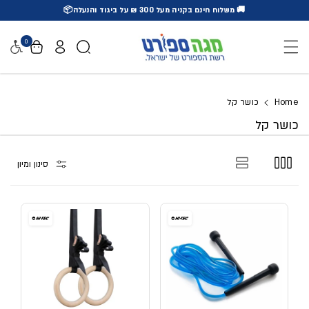
🚚 משלוח חינם בקניה מעל 300 ₪ על ביגוד והנעלה📦
דלג לתוכן
0
נגישו
Home
כושר קל
כושר קל
סינון ומיון