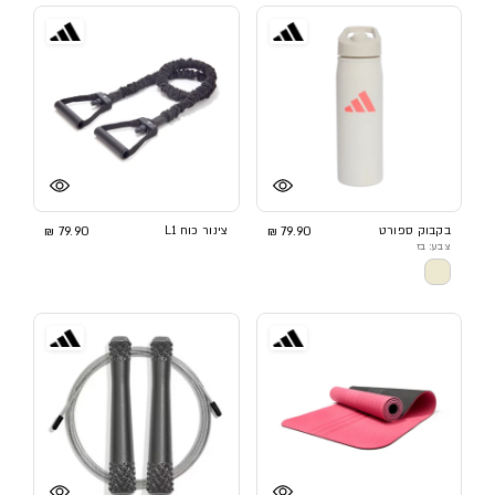
בקבוק ספורט
79.90 ₪
צינור כוח L1
79.90 ₪
צבע: בז