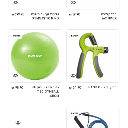
חבל קפיצה
19.90 ₪
טבעות עץ עם רצועה
199.90 ₪
GYMNASTIC RING
BACKPACK
קפיץ יד HAND GRIP
34.90 ₪
כדור פיזיו - ירוק HI-
99.90 ₪
TEC GYMBALL
65CM