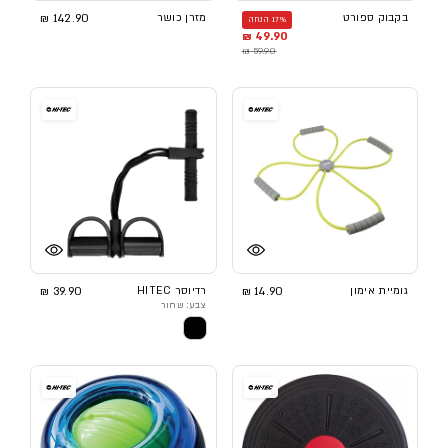
בקבוק ספורט
מזרן כושר
142.90 ₪
17% הנחה
49.90 ₪
59.90 ₪
גומיית אימון
14.90 ₪
רדיוסר HITEC
39.90 ₪
צבע: שחור