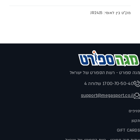
1. איסוף עצמי (הר הגלבוע 1 רמלה) - חינם
תוצרת אינדונזיה
2. שליח עד הבית - 24.9 ש"ח
מק"ט בין לאומי: JR2415
בקנייה מעל 300 ש"ח משלוח עד הבית בחינם!
לתקנון המשלוחים לחץ
כאן
מגה ספורט - רשת הספורט של ישראל
1700-70-50-40 שלוחה 4
support@megasport.co.il
סניפים
תקנון
GIFT CARDS
אודות מגה ספורט - רשת הספורט של ישראל