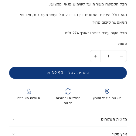
חבל הקפיצה מעור מיועד לשימוש פנאי ומקצועי.
הוא כולל מיסבים ממוגנים בין הידית לחבל ועשוי מעור חזק ואיכותי
המאפשר סיבוב מהיר.
חבל העור עמיד ביותר ובאורך 274 ס"מ.
כמות
הסר כמות ל- דלגית עור ידית עץ HT
הוסף כמות ל- דלגית עור ידית עץ HT
הוספה לסל - 39.90 ₪
משלוחים לכל הארץ
החלפות והחזרות
תשלום מאובטח
בקלות
מדיניות משלוחים
למוצר זה ישנם 2 אפשרויות משלוח:
ארץ מקור