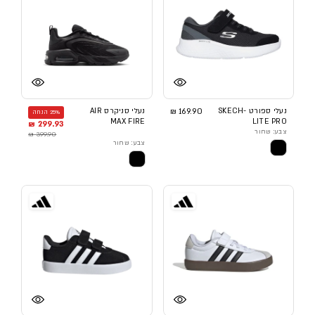
נעלי ספורט SKECH-
169.90 ₪
נעלי סניקרס AIR
25% הנחה
MAX FIRE
LITE PRO
299.93 ₪
צבע: שחור
399.90 ₪
צבע: שחור