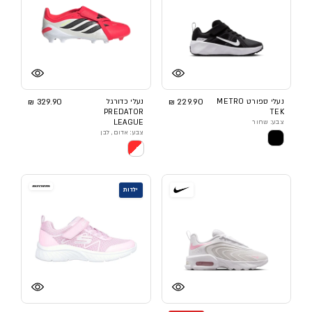
נעלי ספורט METRO
229.90 ₪
נעלי כדורגל
329.90 ₪
PREDATOR
TEK
צבע: שחור
LEAGUE
צבע: אדום, לבן
ילדות