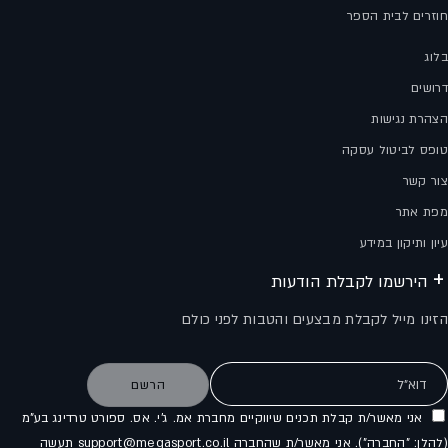
חוזרים לבית הספר
בלוג
דרושים
הצהרת נגישות
טופס לביטול עסקה
צור קשר
מפת אתר
עיון ותיקון במידע
הירשמו לקבלת הודעות
הזינו מייל לקבלת מבצעים והטבות לפני כולם
דוא"ל
הרשם
אני מאשר/ת קבלת תכנים שיווקיים מחברת אמ. ג'י. אס. ספורט טרדינג בע"מ
(להלן: "החברה"). אני מאשר/ת שהחברה support@megasport.co.il תעשה