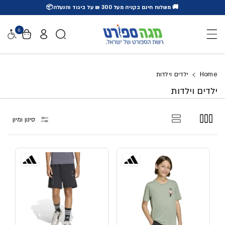
🚚 משלוח חינם בקניה מעל 300 ₪ על ביגוד והנעלה📦
דלג לתוכן
0
נגישו
Home
ילדים וילדות
ילדים וילדות
סינון ומיון