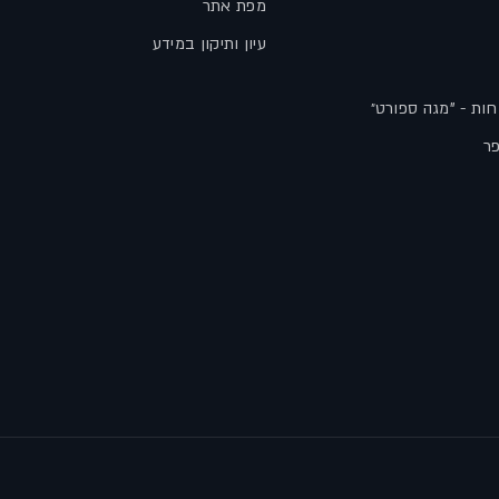
מפת אתר
עיון ותיקון במידע
חות - "מגה ספורט״
פר