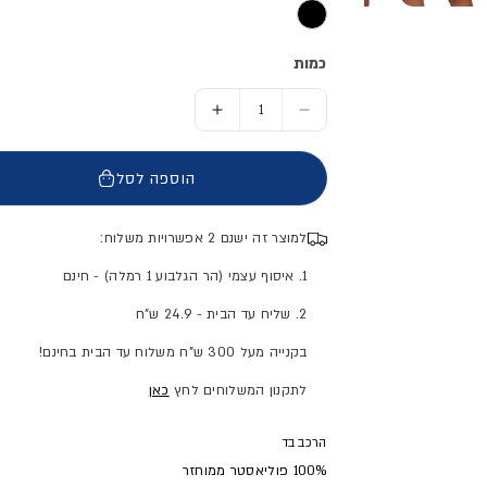
כמות
הסר כמות ל- מכנסי ספורט קצרים - ילדים
הוסף כמות ל- מכנסי ספורט קצר
הוספה לסל
למוצר זה ישנם 2 אפשרויות משלוח:
1. איסוף עצמי (הר הגלבוע 1 רמלה) - חינם
2. שליח עד הבית - 24.9 ש"ח
בקנייה מעל 300 ש"ח משלוח עד הבית בחינם!
לתקנון המשלוחים לחץ
כאן
הרכב בד
100% פוליאסטר ממוחזר