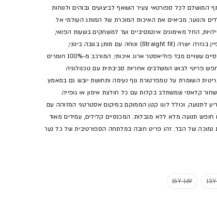
צרים מבית אדידס (ADIDAS) הם השותף המושלם לכל ספורטאי צעיר השואף לביצועים גבוהים ולנוחות
לדים והנוער, מביאים את האיכות המוכרת של המותג העולמי אל
לויות, החל מאימונים אינטנסיביים ועד למשחקים בשעות הפנאי,
ומספקים מראה ספורטיבי ומקצועי בכל רגע. הדגם מתאפיין בגזרה ישרה (Straight fit) ונוחה עם מותן בגובה בינוני,
המבטיחה התאמה מדויקת ותמיכה לאורך כל היום. המכנסיים עשויים מבד פוליאסטר ארוג איכותי, המורכב מ-100% חומרים
פש פריטי לבוש המשלבים אחריות סביבתית עם טכנולוגיה
נו נושם במיוחד (Breathable), תכונה קריטית השומרת על טמפרטורת גוף נעימה ותחושת יובש גם במאמץ
 שחור קלאסי שמשתלב בקלות עם כל חולצת אימון או גופייה.
יע לתנועה, וכולל לוגו קטן הממוקם במיקום אסטרטגי המזוהה עם
חופש תנועה מלא ללא מגבלות. המכנסיים קלילים, עמידים מאוד
 נמוכה של הבד. זהו פריט חובה במלתחה הספורטיבית של כל נער
 או מוצר לא זמין
אזל המלאי או מוצר לא זמין
אזל המלאי או מוצר לא זמין
15Y-16Y
13