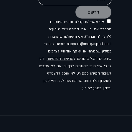
הרשם
אני מאשר/ת קבלת תכנים שיווקיים
מחברת אמ. ג'י. אס. ספורט טרדינג בע"מ
(להלן: "החברה"). אני מאשר/ת שהחברה
support@megasport.co.il תעשה שימוש
במידע שמסרתי או ייאסף אודותיי לצרכים
שיווקיים והכל בהתאם ל
מדיניות הפרטיות.
ידוע
לי כי איני חייב להסכים לכך וכי אם לא אסכים
לעיבוד המידע כמפורט לא אוכל להצטרף
למועדון הלקוחות. אני מודע/ת לזכויותיי לעיון
ותיקון בנוגע למידע.