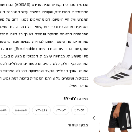
מכנסי הספורט הק
מקסימלית. המכנסיים, שעוצבו במיוחד עבור קטגוריית הי
המגרש ואל חיי היומיום. הם מתאימים למגוון רחב של פעי
ממוחזרים, מה שהופך אותם לבחירה מצוינת עבור מי שמח
מתקדמת. הבד הי
פיזי משמעותי. מבחינה עיצובית, המכנסיים מגיעים בצבע
המראה נקי וחלק, ללא כיסים או כפתורים שעלולים להפר
המותג. אורך הרגליים הקצר והמפשעה הרגילה מאפשרים 
בכביסות ושומרים על צורתם המקורית בזכות רמת גמישות
או ילד פעיל.
מידה:
5Y-6Y
אזל המלאי
Y-14Y
11Y-12Y
9Y-10Y
7Y-8Y
5Y-6Y
צבע: שחור