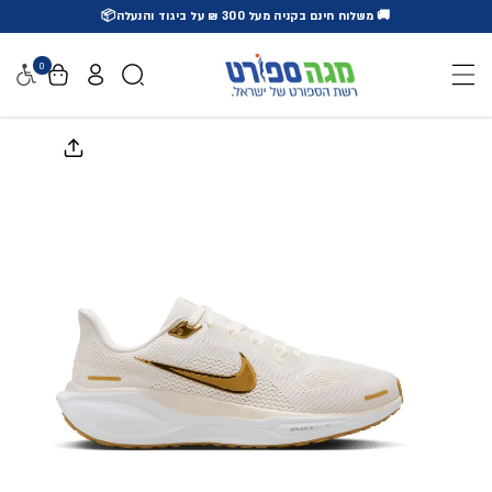
🚚 משלוח חינם בקניה מעל 300 ₪ על ביגוד והנעלה📦
דלג לתוכן
0
נגישו
דלג למידע על המוצר