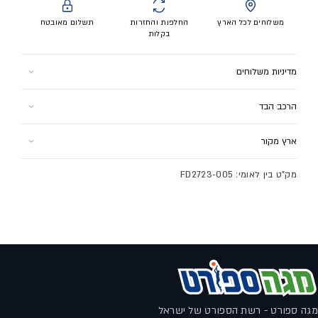
משלוחים לכל הארץ
החלפות והחזרות
תשלום מאובטח
בקלות
מדיניות משלוחים
למוצר זה ישנם 2 אפשרויות משלוח:
הרכב הבד
1. איסוף עצמי (הר הגלבוע 1 רמלה) - חינם
גפה: 11% סינטטי, 89% טקסטיל
2. שליח עד הבית - 24.9 ש"ח
ארץ מקור
סוליה: 100% גומי
בקנייה מעל 300 ש"ח משלוח עד הבית בחינם!
תוצרת סין
לתקנון המשלוחים לחץ
כאן
מק"ט בין לאומי: FD2723-005
מגה ספורט - רשת הספורט של ישראל