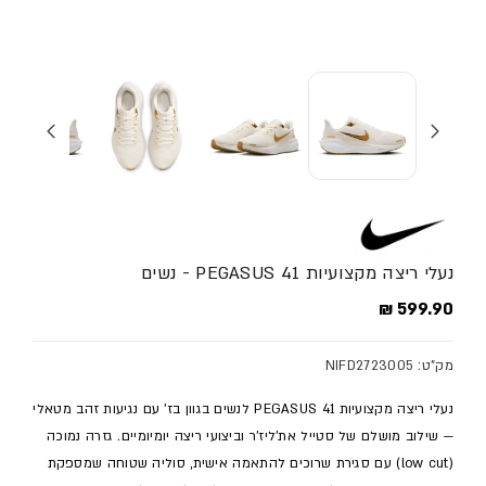
נעלי ריצה מקצועיות PEGASUS 41 - נשים
מחיר מלא
599.90 ₪
מק"ט: NIFD2723005
נעלי ריצה מקצועיות PEGASUS 41 לנשים בגוון בז' עם נגיעות זהב מטאלי
— שילוב מושלם של סטייל את'ליז'ר וביצועי ריצה יומיומיים. גזרה נמוכה
(low cut) עם סגירת שרוכים להתאמה אישית, סוליה שטוחה שמספקת