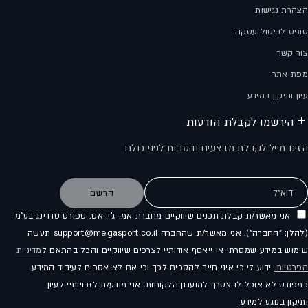
הצהרת נגישות
טופס לביטול עסקה
צור קשר
מפת אתר
עיון ותיקון במידע
הירשמו לקבלת הודעות
הזינו מייל לקבלת מבצעים והטבות לפני כולם
דוא"ל
הרשם
אני מאשר/ת קבלת תכנים שיווקיים מחברת אמ. ג'י. אס. ספורט טרדינג בע"מ
(להלן: "החברה"). אני מאשר/ת שהחברה support@megasport.co.il תעשה
שימוש במידע שמסרתי או ייאסף אודותיי לצרכים שיווקיים והכל בהתאם ל
מדיניות
הפרטיות.
ידוע לי כי איני חייב להסכים לכך וכי אם לא אסכים לעיבוד המידע
כמפורט לא אוכל להצטרף למועדון הלקוחות. אני מודע/ת לזכויותיי לעיון
ותיקון בנוגע למידע.