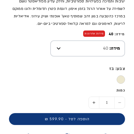
יציבות ותמיכה בפעילויות ספורטיביות, וחלק עליון מפוליאסטר נושם
לשמירה על אוורור הרגל בזמן אימון. דוגמת פטרן רנדומלית ולוגו ממוקם
במרכז כהטבעה בגוון זהב שמוסיף טאץ' אופנתי ושיק עירוני. אידיאליות
לריצות, לאימונים וגם למראה קז'ואל-ספורטיבי ביום-יום.
מידה:
40
מידות אחרונות
מידה:
40
צבע: בז
כמות
הסר כמות ל- נעלי ריצה מקצועיות PEGASUS 41 - נשים
הוסף כמות ל- נעלי ריצה מקצועיות PEGASUS 41 - נשים
הוספה לסל - 599.90 ₪