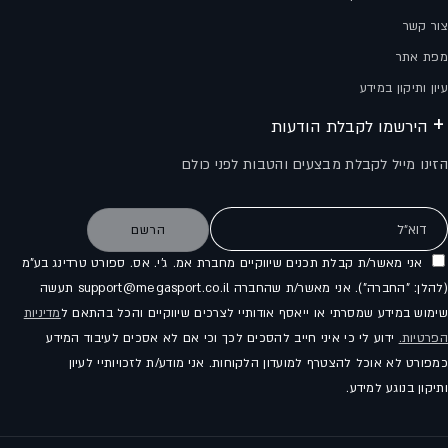
צור קשר
מפת אתר
עיון ותיקון במידע
הירשמו לקבלת הודעות
הזינו מייל לקבלת מבצעים והטבות לפני כולם
דוא"ל
הרשם
אני מאשר/ת קבלת תכנים שיווקיים מחברת אמ. ג'י. אס. ספורט טרדינג בע"מ
(להלן: "החברה"). אני מאשר/ת שהחברה support@megasport.co.il תעשה
שימוש במידע שמסרתי או ייאסף אודותיי לצרכים שיווקיים והכל בהתאם ל
מדיניות
הפרטיות.
ידוע לי כי איני חייב להסכים לכך וכי אם לא אסכים לעיבוד המידע
כמפורט לא אוכל להצטרף למועדון הלקוחות. אני מודע/ת לזכויותיי לעיון
ותיקון בנוגע למידע.