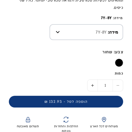
ומתאימים לפעילות ספורטיבית ולמראה ספורטיבי יומיומי. כולל שני
כיסים.
מידה:
7Y-8Y
מידה:
7Y-8Y
צבע: שחור
כמות
הסר כמות ל- מכנסי ספורט קצרים - ילדים
הוסף כמות ל- מכנסי ספורט קצרים - ילדים
הוספה לסל - 132.93 ₪
משלוחים לכל הארץ
החלפות והחזרות
תשלום מאובטח
בקלות