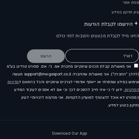
מפת אתר
עיון ותיקון במידע
הירשמו לקבלת הודעות
הזינו מייל לקבלת מבצעים והטבות לפני כולם
דוא"ל
הרשם
אני מאשר/ת קבלת תכנים שיווקיים מחברת אמ. ג'י. אס. ספורט טרדינג בע"מ
(להלן: "החברה"). אני מאשר/ת שהחברה support@megasport.co.il תעשה
שימוש במידע שמסרתי או ייאסף אודותיי לצרכים שיווקיים והכל בהתאם ל
מדיניות
הפרטיות.
ידוע לי כי איני חייב להסכים לכך וכי אם לא אסכים לעיבוד המידע
כמפורט לא אוכל להצטרף למועדון הלקוחות. אני מודע/ת לזכויותיי לעיון
ותיקון בנוגע למידע.
Download Our App