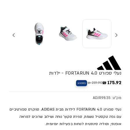
נעלי ספורט FORTARUN 4.0 - ילדות
175.92 ₪
219.90 ₪
במבצע
מחיר מלא
מחיר מבצע
מק"ט: ADJR9835
נעלי ספורט FORTARUN 4.0 לילדות מבית ADIDAS. סניקרס ספורטיביים
עם גפה טקסטיל נושמת, סגירת סקוץ' נוחה ושילוב שרוכים למראה
אופנתי, וסוליה סינתטית לנוחות בפעילות יומיומית.