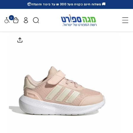
🚚 משלוח חינם בקניה מעל 300 ₪ על ביגוד והנעלה📦
דלג לתוכן
0
נגישו
דלג למידע על המוצר