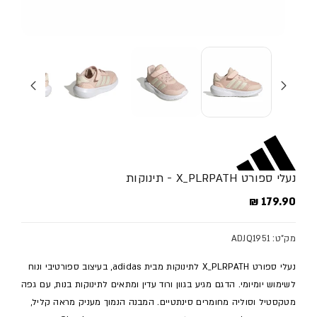
נעלי ספורט X_PLRPATH - תינוקות
מחיר מלא
179.90 ₪
מק"ט: ADJQ1951
נעלי ספורט X_PLRPATH לתינוקות מבית adidas, בעיצוב ספורטיבי ונוח
לשימוש יומיומי. הדגם מגיע בגוון ורוד עדין ומתאים לתינוקות בנות, עם גפה
מטקסטיל וסוליה מחומרים סינתטיים. המבנה הנמוך מעניק מראה קליל,