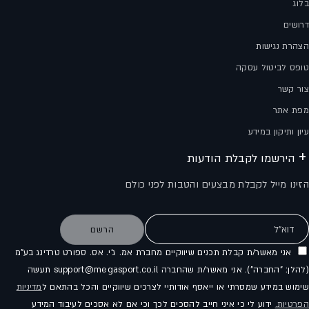
בלוג
דרושים
הצהרת נגישות
טופס לביטול עסקה
צור קשר
מפת אתר
עיון ותיקון במידע
הירשמו לקבלת הודעות
הזינו מייל לקבלת מבצעים והטבות לפני כולם
דוא"ל
הרשם
אני מאשר/ת קבלת תכנים שיווקיים מחברת אמ. ג'י. אס. ספורט טרדינג בע"מ
(להלן: "החברה"). אני מאשר/ת שהחברה support@megasport.co.il תעשה
שימוש במידע שמסרתי או ייאסף אודותיי לצרכים שיווקיים והכל בהתאם ל
מדיניות
הפרטיות.
ידוע לי כי איני חייב להסכים לכך וכי אם לא אסכים לעיבוד המידע