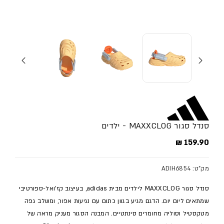
סנדל סגור MAXXCLOG - ילדים
מחיר מלא
159.90 ₪
מק"ט: ADIH6854
סנדל סגור MAXXCLOG לילדים מבית adidas, בעיצוב קז'ואל-ספורטיבי
שמתאים ליום יום. הדגם מגיע בגוון כתום עם נגיעות אפור, ומשלב גפה
מטקסטיל וסוליה מחומרים סינתטיים. המבנה הסגור מעניק מראה של