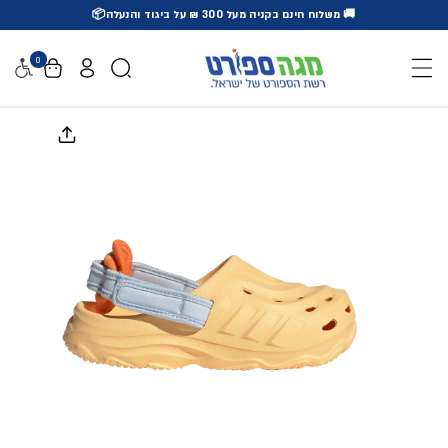
🚚 משלוח חינם בקניה מעל 300 ₪ על ביגוד והנעלה📦
דלג לתוכן
0
נגישו
דלג למידע על המוצר