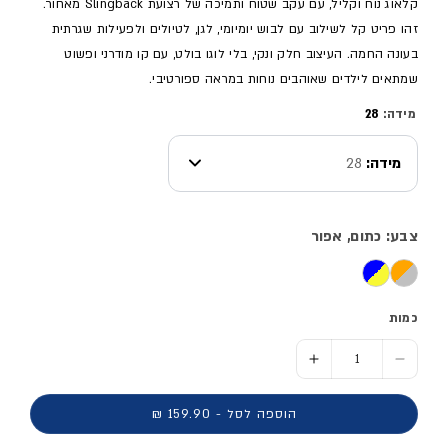
קלאוג נוח וקליל, עם עקב שטוח ותמיכה של רצועת Slingback מאחור.
זהו פריט קל לשילוב עם לבוש יומיומי, לגן, לטיולים ולפעילות שגרתית
בעונה החמה. העיצוב חלק ונקי, בלי לוגו בולט, עם קו מודרני ופשוט
שמתאים לילדים שאוהבים נוחות במראה ספורטיבי.
מידה:
28
מידה:
28
צבע: כתום, אפור
כמות
הסר כמות ל- סנדל סגור MAXXCLOG - ילדים
הוסף כמות ל- סנדל סגור MAXXCLOG - ילדים
הוספה לסל - 159.90 ₪