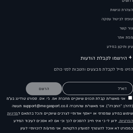
דרושים
הצהרת נגישות
טופס לביטול עסקה
צור קשר
מפת אתר
עיון ותיקון במידע
הירשמו לקבלת הודעות
הזינו מייל לקבלת מבצעים והטבות לפני כולם
דוא"ל
הרשם
אני מאשר/ת קבלת תכנים שיווקיים מחברת אמ. ג'י. אס. ספורט טרדינג בע"מ
(להלן: "החברה"). אני מאשר/ת שהחברה support@megasport.co.il תעשה
שימוש במידע שמסרתי או ייאסף אודותיי לצרכים שיווקיים והכל בהתאם ל
מדיניות
הפרטיות.
ידוע לי כי איני חייב להסכים לכך וכי אם לא אסכים לעיבוד המידע
כמפורט לא אוכל להצטרף למועדון הלקוחות. אני מודע/ת לזכויותיי לעיון