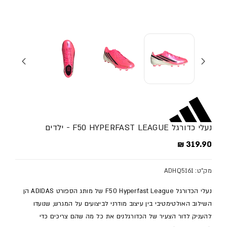
נעלי כדורגל F50 HYPERFAST LEAGUE - ילדים
מחיר מלא
319.90 ₪
מק"ט: ADHQ5161
נעלי הכדורגל F50 Hyperfast League של מותג הספורט ADIDAS הן
השילוב האולטימטיבי בין עיצוב מודרני לביצועים על המגרש, שנועדו
להעניק לדור הצעיר של הכדורגלנים את כל מה שהם צריכים כדי