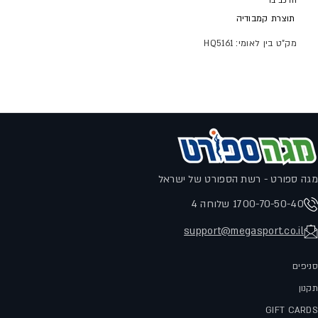
הרכב בד
בקנייה מעל 300 ש"ח משלוח עד הבית בחינם!
תוצרת
קמבודיה
לתקנון המשלוחים לחץ
כאן
מק"ט בין לאומי: HQ5161
מגה ספורט - רשת הספורט של ישראל
1700-70-50-40 שלוחה 4
support@megasport.co.il
סניפים
תקנון
GIFT CARDS