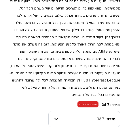
להצטיין. הנעליים מעוצבות בגזרה נמוכה המאפשרת חופש תנועה וזריזות
מקסימלית, ומתאימות בדיוק לצרכים הדינמיים של משחק הכדורגל.
העיצוב החיצוני מרשים במיוחד וכולל שילוב צבעים עז של אדום, לבן
ושחור עם גימור מטאלי שתופס את העין בכל תנועה על הדשא. החלק
העליון של הנעל עשוי מבד ניילון איכותי המעניק תחושה קלילה ועמידות
לאורך זמן, בעוד סגירת השרוכים הקלאסית מבטיחה התאמה מדויקת
ומאובטחת לכף הרגל לאורך כל זמן הפעילות. דגם זה משלב את טרנד
ה-Athleisure עם פונקציונליות ספורטיבית גבוהה, מה שהופך אותו
לבחירה המושלמת גם לאימונים אינטנסיביים וגם למשחקי ליגה. עם
סוליה שטוחה המספקת יציבות וביטחון ולוגו קטן ומינימליסטי של המותג,
הנעליים מעניקות לשחקנים צעירים ולנוער מראה מקצועי וחדור מטרה. ה-
F50 Hyperfast League הן הבחירה המנצחת לכל ילד שרוצה להרגיש
כמו השחקנים הגדולים בעולם, תוך שמירה על נוחות וסטייל בלתי
מתפשרים בכל צעד על המגרש.
מידה:
36.7
מידות אחרונות
מידה:
36.7