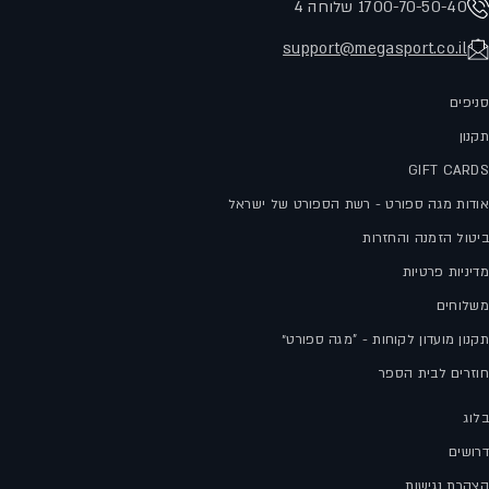
1700-70-50-40 שלוחה 4
support@megasport.co.il
סניפים
תקנון
GIFT CARDS
אודות מגה ספורט - רשת הספורט של ישראל
ביטול הזמנה והחזרות
מדיניות פרטיות
משלוחים
תקנון מועדון לקוחות - "מגה ספורט״
חוזרים לבית הספר
בלוג
דרושים
הצהרת נגישות