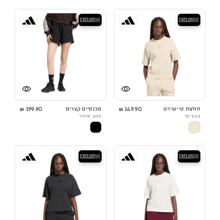
בלעדי
בלעדי
חולצת טי-שירט
149.90 ₪
מכנסיים קצרים
199.90 ₪
צבע: בז
צבע: שחור
בלעדי
בלעדי