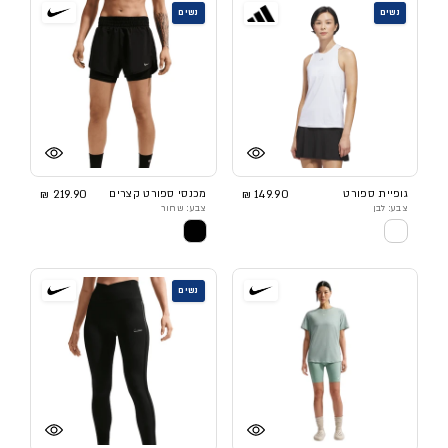
נשים
נשים
גופיית ספורט
149.90 ₪
מכנסי ספורט קצרים
219.90 ₪
צבע: לבן
צבע: שחור
נשים