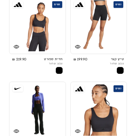
נשים
נשים
טייץ קצר
199.90 ₪
חזיית ספורט
219.90 ₪
צבע: שחור
צבע: שחור
נשים