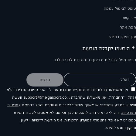
טופס לביטול עסקה
צור קשר
מפת אתר
עיון ותיקון במידע
הירשמו לקבלת הודעות
הזינו מייל לקבלת מבצעים והטבות לפני כולם
דוא"ל
הרשם
אני מאשר/ת קבלת תכנים שיווקיים מחברת אמ. ג'י. אס. ספורט טרדינג בע"מ
(להלן: "החברה"). אני מאשר/ת שהחברה support@megasport.co.il תעשה
שימוש במידע שמסרתי או ייאסף אודותיי לצרכים שיווקיים והכל בהתאם ל
מדיניות
הפרטיות.
ידוע לי כי איני חייב להסכים לכך וכי אם לא אסכים לעיבוד המידע
כמפורט לא אוכל להצטרף למועדון הלקוחות. אני מודע/ת לזכויותיי לעיון
ותיקון בנוגע למידע.