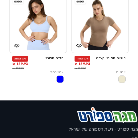
חולצת ספורט קצרה
חזיית ספורט
30% הנחה
30% הנחה
139.93 ₪
139.93 ₪
199.90 ₪
199.90 ₪
צבע: בז
צבע: כחול
מגה ספורט - רשת הספורט של ישראל