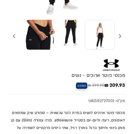
מכנסי פוטר ארוכים - נשים
209.93 ₪
299.90 ₪
במבצע
מחיר מלא
מחיר מבצע
מק"ט: UA1382727001
מכנסי פוטר ארוכים לנשים בגזרת ג'וגר עכשווית — ספורט שיק שמתאים
לאימונים, ריצה וליום-יום בסטייל athleisure. גזרה צמודה (Slim) עם קו
מותן בינוני וחיתוך ברגל באורך רגיל, שתי כיסים פרקטיים לשמירה על