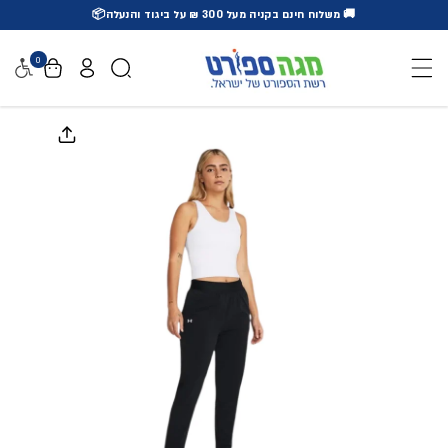
🚚 משלוח חינם בקניה מעל 300 ₪ על ביגוד והנעלה📦
דלג לתוכן
0
נגישו
דלג למידע על המוצר