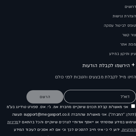
דרושים
הצהרת נגישות
טופס לביטול עסקה
צור קשר
מפת אתר
עיון ותיקון במידע
הירשמו לקבלת הודעות
הזינו מייל לקבלת מבצעים והטבות לפני כולם
דוא"ל
הרשם
אני מאשר/ת קבלת תכנים שיווקיים מחברת אמ. ג'י. אס. ספורט טרדינג בע"מ
(להלן: "החברה"). אני מאשר/ת שהחברה support@megasport.co.il תעשה
שימוש במידע שמסרתי או ייאסף אודותיי לצרכים שיווקיים והכל בהתאם ל
מדיניות
הפרטיות.
ידוע לי כי איני חייב להסכים לכך וכי אם לא אסכים לעיבוד המידע