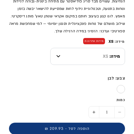
הנחיצות. עשויים מבד סריג פוליאסטר עם מתיחה בינונית-גבוהה לניידות
ונוחות בתנועה, וטכנולוגיית נידוף לחות שמסייעת להישאר יבשה בזמן
מאמץ. לוגו קטן בעיצוב חותם במיקום אקראי שנותן טאץ' מותג דיסקרטי.
שילוב מושלם של נוחות פונקציונלית וסגנון יומיומי — למי שמחפשת מראה
ספורטיבי ועדכני. הזמיני במידה הרגילה שלך.
מידה:
XS
מידות אחרונות
מידה:
XS
צבע: לבן
כמות
הסר כמות ל- מכנסי פוטר ארוכים - נשים
הוסף כמות ל- מכנסי פוטר ארוכים - נשים
הוספה לסל - 209.93 ₪