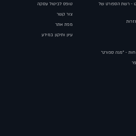
ט - רשת הספורט של
טופס לביטול עסקה
צור קשר
זרות
מפת אתר
עיון ותיקון במידע
חות - "מגה ספורט״
פר