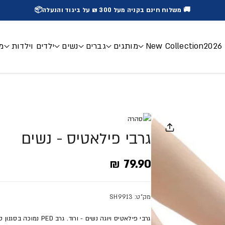
🚚 משלוח חינם בקניה מעל 300 ₪ על ביגוד והנעלה📦
2
New Collection
מותגים
גברים
נשים
ילדים וילדות
מכ
גרבי פילאטיס - נשים
מחיר מלא
79.90 ₪
מק"ט: SH9913