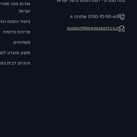
מגה ספורט - רשת הספורט של ישראל
אודות מגה ספור
ישראל
1700-70-50-40 שלוחה 4
ביטול הזמנה והח
support@megasport.co.il
מדיניות פרטיות
משלוחים
תקנון מועדון לקו
חוזרים לבית הס