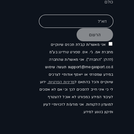
כולם
דוא"ל
הרשם
אני מאשר/ת קבלת תכנים שיווקיים
מחברת אמ. ג'י. אס. ספורט טרדינג בע"מ
(להלן: "החברה"). אני מאשר/ת שהחברה
support@megasport.co.il תעשה שימוש
במידע שמסרתי או ייאסף אודותיי לצרכים
שיווקיים והכל בהתאם ל
מדיניות הפרטיות.
ידוע
לי כי איני חייב להסכים לכך וכי אם לא אסכים
לעיבוד המידע כמפורט לא אוכל להצטרף
למועדון הלקוחות. אני מודע/ת לזכויותיי לעיון
ותיקון בנוגע למידע.