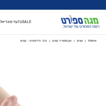
דלג לתוכן
SALE
בלעדי
מונדיאל 026
Home
נשים
אקססוריז נשים
גרבי פילאטיס - נשים
דלג למידע על המוצר