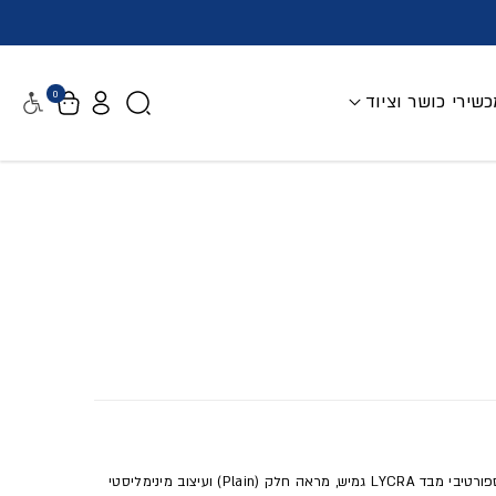
0
שירי כושר וציוד
נגישות
גרבי פילאטיס ויוגה נשים - ורוד. גרב PED נמוכה בסגנון ספורטיבי מבד LYCRA גמיש, מראה חלק (Plain) ועיצוב מינימליסטי