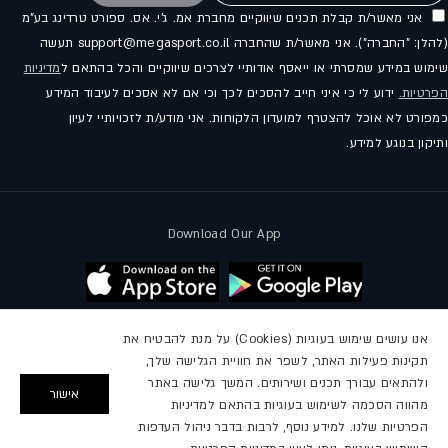
אני מאשר/ת קבלת תכנים שיווקיים מחברת אמ. ג'י. אס. ספורט טרדינג בע"מ
(להלן: "החברה"). אני מאשר/ת שהחברה support@megasport.co.il תעשה
שימוש במידע שמסרתי או ייאסף אודותיי לצרכים שיווקיים והכל בהתאם ל
מדיניות
הפרטיות.
ידוע לי כי איני חייב להסכים לכך וכי אם לא אסכים לעיבוד המידע
כמפורט לא אוכל להצטרף למועדון הלקוחות. אני מודע/ת לזכויותיי לעיון
ותיקון בנוגע למידע.
Download Our App
אנו עושים שימוש בעוגיות (Cookies) על מנת להבטיח את
תקינות פעילות האתר, לשפר את חוויית הגלישה שלך,
עקבו אחרינו
ולהתאים עבורך תכנים ושירותים. המשך גלישה באתר
אישור
מהווה הסכמה לשימוש בעוגיות בהתאם למדיניות
פייסבוק
אינסטגרם
יוטיוב
הפרטיות שלנו. למידע נוסף, לרבות בדבר ניהול העדפות