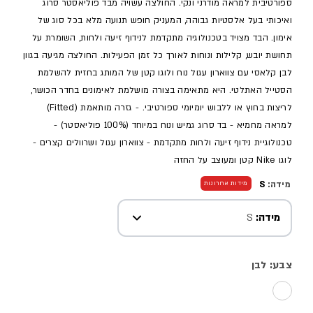
ספורטיבית למראה מודרני ונקי. החולצה עשויה מבד פוליאסטר סרוג
ואיכותי בעל אלסטיות גבוהה, המעניק חופש תנועה מלא בכל סוג של
אימון. הבד מצויד בטכנולוגיה מתקדמת לנידוף זיעה ולחות, השומרת על
תחושת יובש, קלילות ונוחות לאורך כל זמן הפעילות. החולצה מגיעה בגוון
לבן קלאסי עם צווארון עגול נוח ולוגו קטן של המותג בחזית להשלמת
הסטייל האתלטי. היא מתאימה בצורה מושלמת לאימונים בחדר הכושר,
לריצות בחוץ או ללבוש יומיומי ספורטיבי. - גזרה מותאמת (Fitted)
למראה מחמיא - בד סרוג גמיש ונוח במיוחד (100% פוליאסטר) -
טכנולוגיית נידוף זיעה ולחות מתקדמת - צווארון עגול ושרוולים קצרים -
לוגו Nike קטן ומעוצב על החזה
מידה:
S
מידות אחרונות
מידה:
S
צבע: לבן