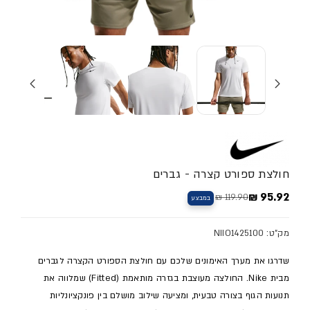
חולצת ספורט קצרה - גברים
95.92 ₪
119.90 ₪
במבצע
מחיר מלא
מחיר מבצע
מק"ט: NIIO1425100
שדרגו את מערך האימונים שלכם עם חולצת הספורט הקצרה לגברים
מבית Nike. החולצה מעוצבת בגזרה מותאמת (Fitted) שמלווה את
תנועות הגוף בצורה טבעית, ומציעה שילוב מושלם בין פונקציונליות