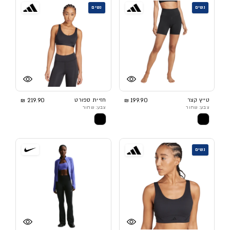
נשים
נשים
טייץ קצר
199.90 ₪
חזיית ספורט
219.90 ₪
צבע: שחור
צבע: שחור
נשים