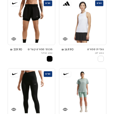
נשים
נשים
גופיית ספורט
149.90 ₪
מכנסי ספורט קצרים
219.90 ₪
צבע: לבן
צבע: שחור
נשים