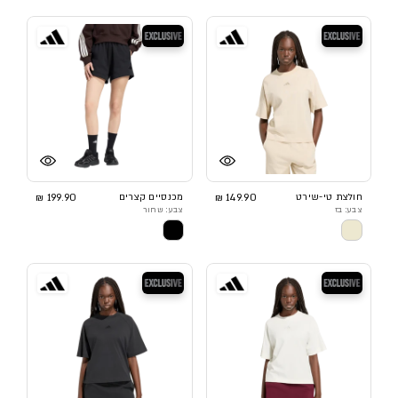
בלעדי
בלעדי
חולצת טי-שירט
149.90 ₪
מכנסיים קצרים
199.90 ₪
צבע: בז
צבע: שחור
בלעדי
בלעדי