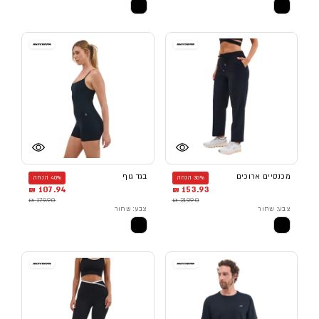
מכנסיים ארוכים
בגד גוף
30% הנחה
40% הנחה
107.94 ₪
153.93 ₪
179.90 ₪
219.90 ₪
צבע: שחור
צבע: שחור