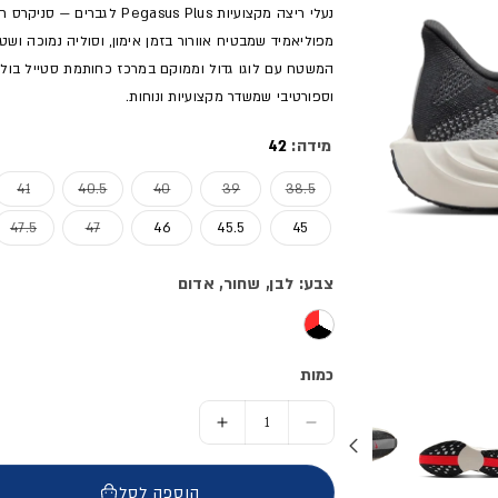
נעלי ריצה מקצועיות sus Plus
המשטח עם לוגו גדול וממוקם במרכז כחותמת סטייל בולטת.
וספורטיבי שמשדר מקצועיות ונוחות.
מידה:
42
אזל המלאי או מוצר לא זמין
אזל המלאי או מוצר לא זמין
אזל המלאי או מוצר לא זמי
אזל המלאי או
אזל
41
40.5
40
39
38.5
אזל המלאי או 
אז
47.5
47
46
45.5
45
צבע: לבן, שחור, אדום
כמות
הסר כמות ל- נעלי ריצה מקצועיות PEGASUS PLUS - גברים
הוסף כמות ל- נעלי ריצה מקצועיות PEGASUS PLUS 
הוספה לסל