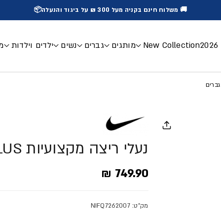
🚚 משלוח חינם בקניה מעל 300 ₪ על ביגוד והנעלה📦
2
New Collection
מותגים
גברים
נשים
ילדים וילדות
מכ
נעלי ריצה מקצועיות PEGASUS PLUS - גברים
מחיר מלא
749.90 ₪
מק"ט: NIFQ7262007