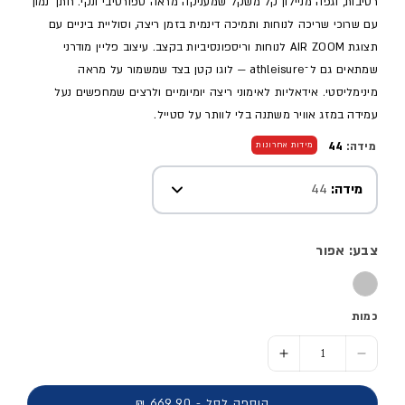
רטיבות, וגפה מניילון קל משקל שמעניקה מראה ספורטיבי ונקי. חתך נמוך
עם שרוכי שריכה לנוחות ותמיכה דינמית בזמן ריצה, וסוליית ביניים עם
תצוגת AIR ZOOM לנוחות וריספונסיביות בקצב. עיצוב פליין מודרני
שמתאים גם ל־athleisure — לוגו קטן בצד שמשמור על מראה
מינימליסטי. אידאליות לאימוני ריצה יומיומיים ולרצים שמחפשים נעל
עמידה במזג אוויר משתנה בלי לוותר על סטייל.
מידה:
44
מידות אחרונות
מידה:
44
צבע: אפור
כמות
הסר כמות ל- נעלי ריצה מקצועיות Pegasus 41 GORE-TEX - גברים בורדו
הוסף כמות ל- נעלי ריצה מקצועיות Pegasus 41 GORE-TEX - גברים בורדו
הוספה לסל - 669.90 ₪