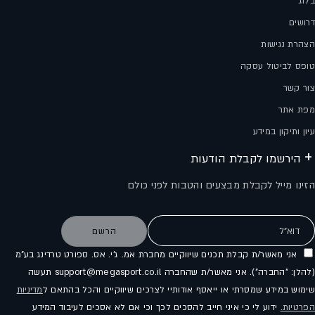
בלוג
דרושים
הצהרת נגישות
טופס לביטול עסקה
צור קשר
מפת אתר
עיון ותיקון במידע
הירשמו לקבלת הודעות
הזינו מייל לקבלת מבצעים והטבות לפני כולם
דוא"ל
הרשם
אני מאשר/ת קבלת תכנים שיווקיים מחברת אמ. ג'י. אס. ספורט טרדינג בע"מ
(להלן: "החברה"). אני מאשר/ת שהחברה support@megasport.co.il תעשה
שימוש במידע שמסרתי או ייאסף אודותיי לצרכים שיווקיים והכל בהתאם ל
מדיניות
הפרטיות.
ידוע לי כי איני חייב להסכים לכך וכי אם לא אסכים לעיבוד המידע