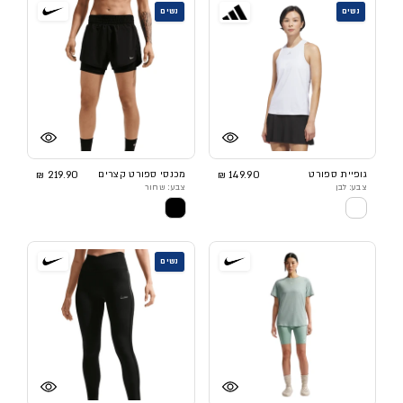
נשים
נשים
גופיית ספורט
149.90 ₪
מכנסי ספורט קצרים
219.90 ₪
צבע: לבן
צבע: שחור
נשים