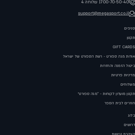
1700-70-50-40 שלוחה 4
support@megasport.co.il
סניפים
תקנון
GIFT CARDS
אודות מגה ספורט - רשת הספורט של ישראל
ביטול הזמנה והחזרות
מדיניות פרטיות
משלוחים
תקנון מועדון לקוחות - "מגה ספורט״
חוזרים לבית הספר
בלוג
דרושים
הצהרת נגישות