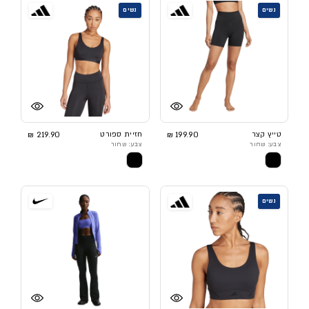
נשים
נשים
טייץ קצר
199.90 ₪
חזיית ספורט
219.90 ₪
צבע: שחור
צבע: שחור
נשים