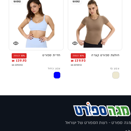
חולצת ספורט קצרה
חזיית ספורט
30% הנחה
30% הנחה
139.93 ₪
139.93 ₪
199.90 ₪
199.90 ₪
צבע: בז
צבע: כחול
מגה ספורט - רשת הספורט של ישראל