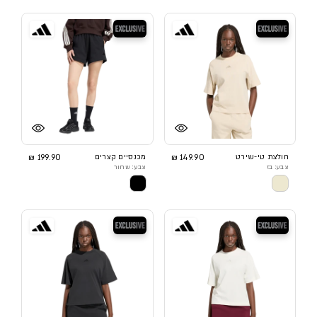
בלעדי
בלעדי
חולצת טי-שירט
149.90 ₪
מכנסיים קצרים
199.90 ₪
צבע: בז
צבע: שחור
בלעדי
בלעדי