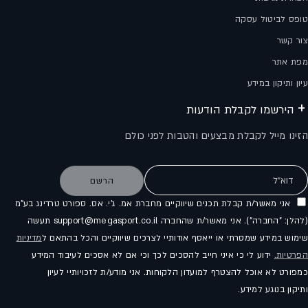
טופס לביטול עסקה
צור קשר
מפת אתר
עיון ותיקון במידע
הירשמו לקבלת הודעות
הזינו מייל לקבלת מבצעים והטבות לפני כולם
דוא"ל
הרשם
אני מאשר/ת קבלת תכנים שיווקיים מחברת אמ. ג'י. אס. ספורט טרדינג בע"מ
(להלן: "החברה"). אני מאשר/ת שהחברה support@megasport.co.il תעשה
שימוש במידע שמסרתי או ייאסף אודותיי לצרכים שיווקיים והכל בהתאם ל
מדיניות
הפרטיות.
ידוע לי כי איני חייב להסכים לכך וכי אם לא אסכים לעיבוד המידע
כמפורט לא אוכל להצטרף למועדון הלקוחות. אני מודע/ת לזכויותיי לעיון
ותיקון בנוגע למידע.