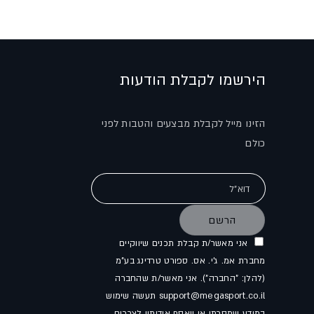
הירשמו לקבלת הודעות
הזינו מייל לקבלת מבצעים והטבות לפני
כולם
דוא"ל
הרשם
אני מאשר/ת קבלת תכנים שיווקיים
מחברת אמ. ג'י. אס. ספורט טרדינג בע"מ
(להלן: "החברה"). אני מאשר/ת שהחברה
support@megasport.co.il תעשה שימוש
במידע שמסרתי או ייאסף אודותיי לצרכים