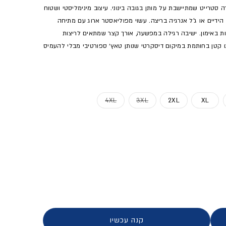
סטרייט שמתיישבת על מותן בגובה בינוני. עיצוב מינימליסטי ושטוח
הידיים או ג'ל אנרגיה בריצה. עשוי מפוליאסטר ארוג עם מתיחה
נמיות באימון. ישיבה רגילה במפשעה, אורך קצר שמתאים לריצות
י אימון אך גם לוק יום-יומי בסגנון athleisure. לוגו קטן בחותמת במיקום דיסקרטי שנותן טאץ׳ ספורטיבי מבלי להעמיס
ן
וצר לא זמין
המלאי או מוצר לא זמין
אזל המלאי או מוצר לא זמין
אזל המלאי או מוצר לא זמין
4XL
3XL
2XL
XL
ם - גברים
קנה עכשיו