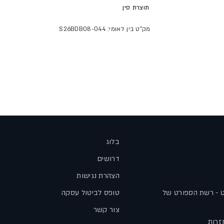
תוצרת
סין
מק"ט בין לאומי: S26BDB08-044
בלוג
דרושים
הצהרת נגישות
ט - רשת הספורט של
טופס לביטול עסקה
צור קשר
זרות