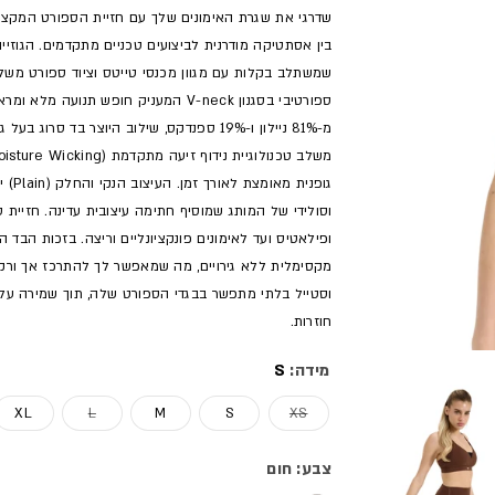
בין אסתטיקה מודרנית לביצועים טכניים מתקדמים. הגוזייה 
ספורטיבי בסגנון V-neck המעניק חופש 
מ-81% ניילון ו-19% ספנדקס, שילוב היוצר בד
גופנ
וסולידי של המותג שמוסיף חתימה עיצובית עדינה. חזיית ס
ופילאטיס ועד לאימונים פונקציונליים וריצה. בזכות הבד 
מקסימלית ללא גירויים, מה שמאפשר לך להתרכז אך ורק ב
וסטייל בלתי מתפשר בבגדי הספורט שלה, תוך שמירה על ע
חוזרות.
מידה:
S
אזל המלאי או מוצר לא זמין
אזל המלאי או מ
XL
L
M
S
XS
צבע: חום