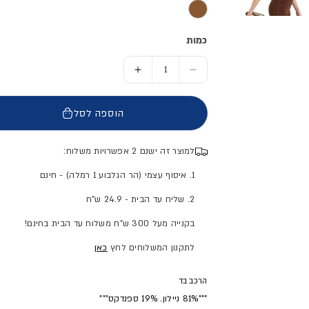
כמות
הסר כמות ל- חזיית ספורט - נשים
הוסף כמות ל- חזיית ספורט - נ
הוספה לסל
למוצר זה ישנם 2 אפשרויות משלוח:
1. איסוף עצמי (הר הגלבוע 1 רמלה) - חינם
2. שליח עד הבית - 24.9 ש"ח
בקנייה מעל 300 ש"ח משלוח עד הבית בחינם!
לתקנון המשלוחים לחץ
כאן
הרכב בד
"""81% ניילון. 19% ספנדקס"""