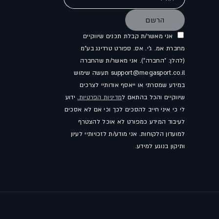
הרשם
אני מאשר/ת קבלת תכנים שיווקיים
מחברת אמ. ג'י. אס. ספורט טרדינג בע"מ
(להלן: "החברה"). אני מאשר/ת שהחברה
support@megasport.co.il תעשה שימוש
במידע שמסרתי או ייאסף אודותיי לצרכים
שיווקיים והכל בהתאם ל
מדיניות הפרטיות.
ידוע
לי כי איני חייב להסכים לכך וכי אם לא אסכים
לעיבוד המידע כמפורט לא אוכל להצטרף
למועדון הלקוחות. אני מודע/ת לזכויותיי לעיון
ותיקון בנוגע למידע.