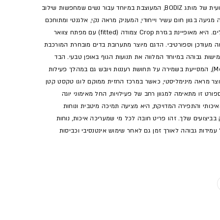
שדרגי את שגרת האימונים שלך עם חזיית הספורט המקצועית של מותג BODIZ, המעוצבת במיוחד עבור נשים שמחפשות שילוב
מגיעה בגוון חום עשיר וייחודי, המעניק מראה נקי, אלגנטי ומתוחכם
שמשתלב בקלות עם מגוון מכנסי טייטס וציוד ספורט משלים. היא מאופיינת בגזרת Crop צמודה (fitted) עם מפתח צוואר
תנועה מלא ומראה מעודכן וספורטיבי. הדגם מיוצר מתערובת בדים מובחרת המורכבת
 סרוג בעל גמישות גבוהה במיוחד המלווה את תנועות הגוף באופן טבעי. הבד
משלב טכנולוגיית נידוף זיעה מתקדמת (Moisture Wicking), המסייעת בשמירה על תחושת רעננות ויובש גם במהלך פעילות
ית מאומצת לאורך זמן. העיצוב הנקי והחלק (Plain) יוצר מראה מינימליסטי, כאשר במרכז החזית ממוקם לוגו טקסט קטן
פורט זו מתאימה למגוון רחב של פעילויות, החל מאימוני יוגה
האיכותי והתפירה המדויקת, היא מציעה תמיכה מיטבית ונוחות
ביצועים שלך. זהו פריט חובה לכל מי שמעריכה איכות, נוחות
מידות גבוהה לאורך זמן גם לאחר שימוש אינטנסיבי וכביסות
וצר לא זמין