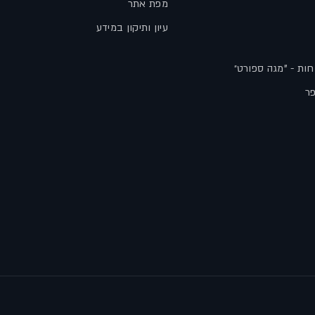
מפת אתר
עיון ותיקון במידע
חות - "מגה ספורט״
פר