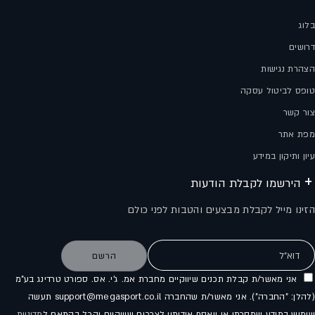
בלוג
דרושים
הצהרת נגישות
טופס לביטול עסקה
צור קשר
מפת אתר
עיון ותיקון במידע
הירשמו לקבלת הודעות
הזינו מייל לקבלת מבצעים והטבות לפני כולם
דוא"ל
הרשם
אני מאשר/ת קבלת תכנים שיווקיים מחברת אמ. ג'י. אס. ספורט טרדינג בע"מ
(להלן: "החברה"). אני מאשר/ת שהחברה support@megasport.co.il תעשה
שימוש במידע שמסרתי או ייאסף אודותיי לצרכים שיווקיים והכל בהתאם ל
מדיניות