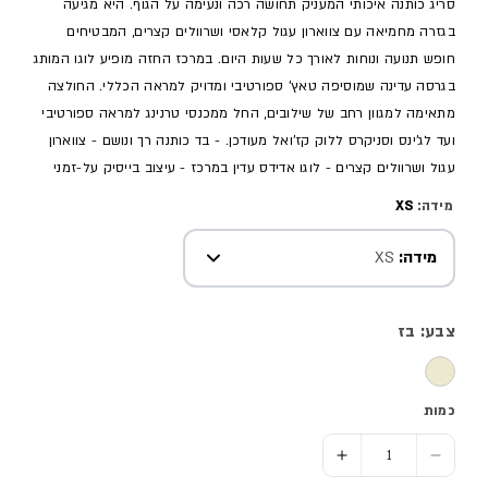
סריג כותנה איכותי המעניק תחושה רכה ונעימה על הגוף. היא מגיעה
בגזרה מחמיאה עם צווארון עגול קלאסי ושרוולים קצרים, המבטיחים
חופש תנועה ונוחות לאורך כל שעות היום. במרכז החזה מופיע לוגו המותג
בגרסה עדינה שמוסיפה טאץ' ספורטיבי ומדויק למראה הכללי. החולצה
מתאימה למגוון רחב של שילובים, החל ממכנסי טרנינג למראה ספורטיבי
ועד לג'ינס וסניקרס ללוק קז'ואל מעודכן. - בד כותנה רך ונושם - צווארון
עגול ושרוולים קצרים - לוגו אדידס עדין במרכז - עיצוב בייסיק על-זמני
מידה:
XS
מידה:
XS
צבע: בז
כמות
הסר כמות ל- חולצת טי-שירט - נשים
הוסף כמות ל- חולצת טי-שירט - נשים