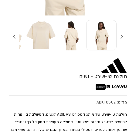
חולצת טי-שירט - נשים
מחיר מלא
149.90 ₪
בלעדי
מק"ט: ADKT0302
חולצת טי-שירט של מותג הספורט ADIDAS לנשים, המשלבת בין נוחות
יומיומית לסטייל נקי ומינימליסטי. החולצה מעוצבת בגוון בז' רך וניטרלי
שהופך אותה לפריט ורסטילי במיוחד בארון הבגדים שלך. הדגם עשוי מבד