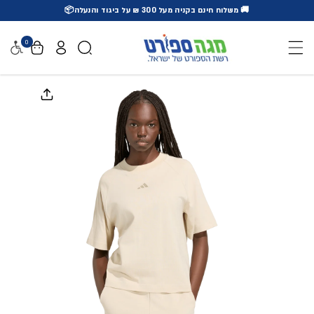
🚚 משלוח חינם בקניה מעל 300 ₪ על ביגוד והנעלה📦
דלג לתוכן
0
נגישו
דלג למידע על המוצר