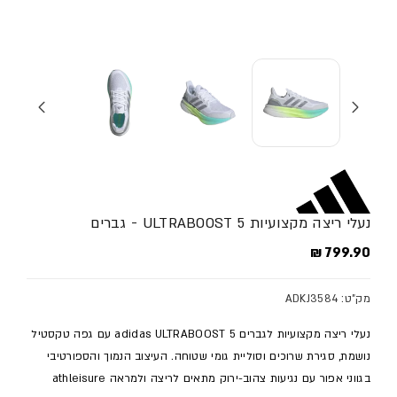
נעלי ריצה מקצועיות ULTRABOOST 5 - גברים
מחיר מלא
799.90 ₪
מק"ט: ADKJ3584
נעלי ריצה מקצועיות לגברים adidas ULTRABOOST 5 עם גפה טקסטיל
נושמת, סגירת שרוכים וסוליית גומי שטוחה. העיצוב הנמוך והספורטיבי
בגווני אפור עם נגיעות צהוב-ירוק מתאים לריצה ולמראה athleisure