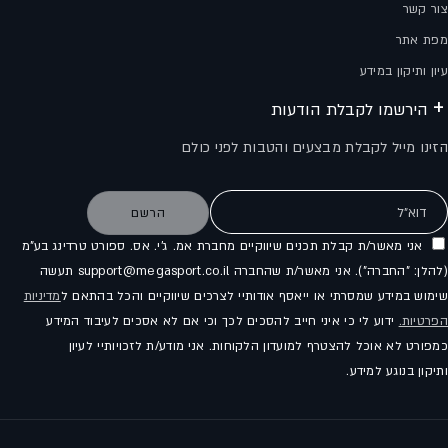
צור קשר
מפת אתר
עיון ותיקון במידע
הירשמו לקבלת הודעות
הזינו מייל לקבלת מבצעים והטבות לפני כולם
דוא"ל
הרשם
אני מאשר/ת קבלת תכנים שיווקיים מחברת אמ. ג'י. אס. ספורט טרדינג בע"מ
(להלן: "החברה"). אני מאשר/ת שהחברה support@megasport.co.il תעשה
שימוש במידע שמסרתי או ייאסף אודותיי לצרכים שיווקיים והכל בהתאם ל
מדיניות
הפרטיות.
ידוע לי כי איני חייב להסכים לכך וכי אם לא אסכים לעיבוד המידע
כמפורט לא אוכל להצטרף למועדון הלקוחות. אני מודע/ת לזכויותיי לעיון
ותיקון בנוגע למידע.