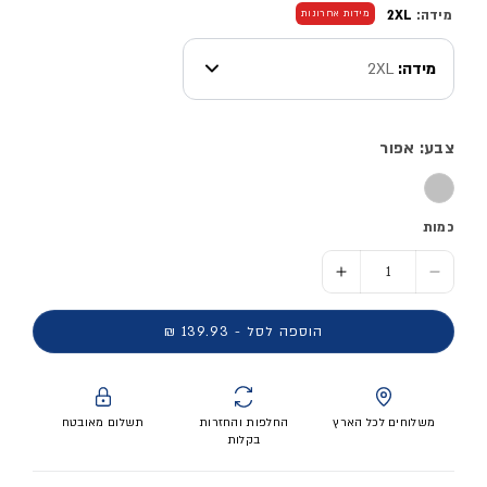
מידה:
2XL
מידות אחרונות
מידה:
2XL
צבע: אפור
כמות
הסר כמות ל- מכנסי ספורט קצרים - גברים
הוסף כמות ל- מכנסי ספורט קצרים - גברים
הוספה לסל - 139.93 ₪
משלוחים לכל הארץ
החלפות והחזרות
תשלום מאובטח
בקלות