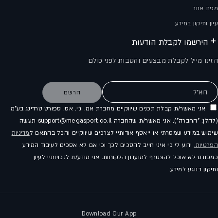
מפת אתר
עיון ותיקון במידע
הירשמו לקבלת הודעות
הזינו מייל לקבלת מבצעים והטבות לפני כולם
דוא"ל
הרשם
אני מאשר/ת קבלת תכנים שיווקיים מחברת אמ. ג'י. אס. ספורט טרדינג בע"מ
(להלן: "החברה"). אני מאשר/ת שהחברה support@megasport.co.il תעשה
שימוש במידע שמסרתי או ייאסף אודותיי לצרכים שיווקיים והכל בהתאם ל
מדיניות
הפרטיות.
ידוע לי כי איני חייב להסכים לכך וכי אם לא אסכים לעיבוד המידע
כמפורט לא אוכל להצטרף למועדון הלקוחות. אני מודע/ת לזכויותיי לעיון
ותיקון בנוגע למידע.
Download Our App