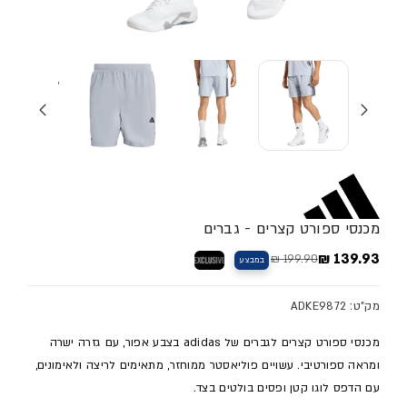
מכנסי ספורט קצרים - גברים
139.93 ₪
199.90 ₪
במבצע
בלעדי
מחיר מלא
מחיר מבצע
מק"ט: ADKE9872
מכנסי ספורט קצרים לגברים של adidas בצבע אפור, עם גזרה ישרה
ומראה ספורטיבי. עשויים פוליאסטר ממוחזר, מתאימים לריצה ולאימונים,
עם הדפס לוגו קטן ופסים בולטים בצד.