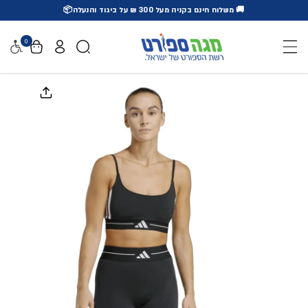
🚚 משלוח חינם בקניה מעל 300 ₪ על ביגוד והנעלה📦
דלג לתוכן
0
נגישו
דלג למידע על המוצר