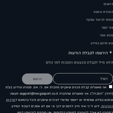
דרושים
הצהרת נגישות
טופס לביטול עסקה
צור קשר
מפת אתר
עיון ותיקון במידע
הירשמו לקבלת הודעות
הזינו מייל לקבלת מבצעים והטבות לפני כולם
דוא"ל
הרשם
אני מאשר/ת קבלת תכנים שיווקיים מחברת אמ. ג'י. אס. ספורט טרדינג בע"מ
(להלן: "החברה"). אני מאשר/ת שהחברה support@megasport.co.il תעשה
שימוש במידע שמסרתי או ייאסף אודותיי לצרכים שיווקיים והכל בהתאם ל
מדיניות
הפרטיות.
ידוע לי כי איני חייב להסכים לכך וכי אם לא אסכים לעיבוד המידע
כמפורט לא אוכל להצטרף למועדון הלקוחות. אני מודע/ת לזכויותיי לעיון