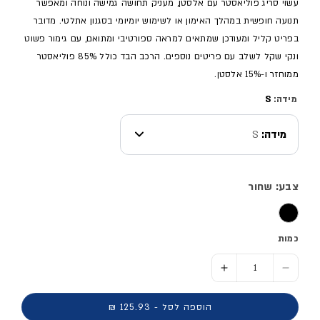
עשוי סריג פוליאסטר עם אלסטן, מעניק תחושה גמישה ונוחה ומאפשר
תנועה חופשית במהלך האימון או לשימוש יומיומי בסגנון אתלטי. מדובר
בפריט קליל ומעודכן שמתאים למראה ספורטיבי ומתואם, עם גימור פשוט
ונקי שקל לשלב עם פריטים נוספים. הרכב הבד כולל 85% פוליאסטר
ממוחזר ו-15% אלסטן.
מידה:
S
מידה:
S
צבע: שחור
כמות
הסר כמות ל- גוזיית ספורט - נשים
הוסף כמות ל- גוזיית ספורט - נשים
הוספה לסל - 125.93 ₪