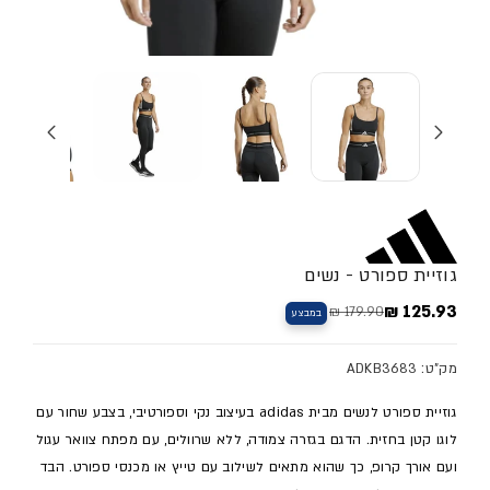
גוזיית ספורט - נשים
125.93 ₪
179.90 ₪
במבצע
מחיר מלא
מחיר מבצע
מק"ט: ADKB3683
גוזיית ספורט לנשים מבית adidas בעיצוב נקי וספורטיבי, בצבע שחור עם
לוגו קטן בחזית. הדגם בגזרה צמודה, ללא שרוולים, עם מפתח צוואר עגול
ועם אורך קרופ, כך שהוא מתאים לשילוב עם טייץ או מכנסי ספורט. הבד