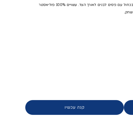
מכנסי כדורגל ארוכים לגברים של ADIDAS — ג'וגר צמוד בכחול עם פסים לבנים לאורך הצד. עשויים 100% פוליאסטר
משחק.
ן
וכים - גברים
קנה עכשיו