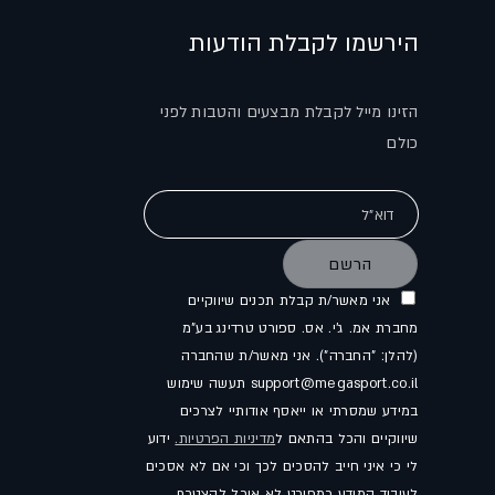
הירשמו לקבלת הודעות
הזינו מייל לקבלת מבצעים והטבות לפני
כולם
דוא"ל
הרשם
אני מאשר/ת קבלת תכנים שיווקיים
מחברת אמ. ג'י. אס. ספורט טרדינג בע"מ
(להלן: "החברה"). אני מאשר/ת שהחברה
support@megasport.co.il תעשה שימוש
במידע שמסרתי או ייאסף אודותיי לצרכים
שיווקיים והכל בהתאם ל
מדיניות הפרטיות.
ידוע
לי כי איני חייב להסכים לכך וכי אם לא אסכים
לעיבוד המידע כמפורט לא אוכל להצטרף