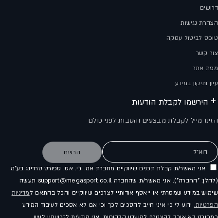
דרושים
הצהרת נגישות
טופס לביטול עסקה
צור קשר
מפת אתר
עיון ותיקון במידע
הירשמו לקבלת הודעות
הזינו מייל לקבלת מבצעים והטבות לפני כולם
דוא"ל
הרשם
אני מאשר/ת קבלת תכנים שיווקיים מחברת אמ. ג'י. אס. ספורט טרדינג בע"מ
(להלן: "החברה"). אני מאשר/ת שהחברה support@megasport.co.il תעשה
שימוש במידע שמסרתי או ייאסף אודותיי לצרכים שיווקיים והכל בהתאם ל
מדיניות
הפרטיות.
ידוע לי כי איני חייב להסכים לכך וכי אם לא אסכים לעיבוד המידע
כמפורט לא אוכל להצטרף למועדון הלקוחות. אני מודע/ת לזכויותיי לעיון