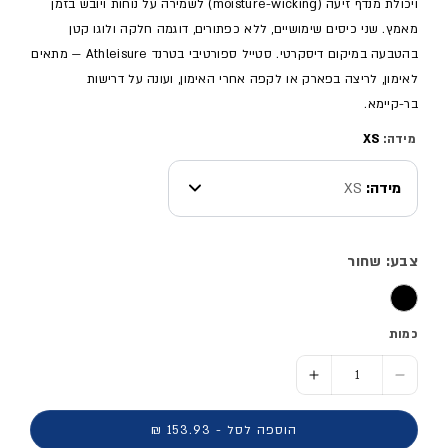
ויכולת מנדף זיעה (moisture-wicking) לשמירה על נוחות ויובש בזמן
מאמץ. שני כיסים שימושיים, ללא כפתורים, דוגמה חלקה ולוגו קטן
בהטבעה במיקום דיסקרטי. סטייל ספורטיבי בטרנד Athleisure — מתאים
לאימון, לריצה בפארק או לקפה אחרי האימון, ועונה על דרישות
בר-קיימא.
מידה:
XS
מידה:
XS
צבע: שחור
כמות
הסר כמות ל- מכנסי ספורט קצרים נשים
הוסף כמות ל- מכנסי ספורט קצרים נשים
הוספה לסל - 153.93 ₪