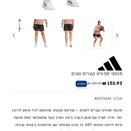
מכנסי ספורט קצרים נשים
153.93 ₪
219.90 ₪
במבצע
מחיר מלא
מחיר מבצע
מק"ט: ADJP2662
מכנסי ספורט קצרים לנשים — שורטס אקטיב שיותאם לכל אימון ולרוג׳ן
יומי. גזרה ישרה עם מותן בגובה בינוני ואורך קצר שמאפשר טווח תנועה
מלא לריצה ואימוני HIIT. בד סרוג ממוחזר עם אלסטיות בינונית-גבוהה