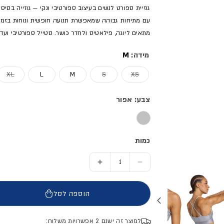
גוזיית ספורט לנשים בעיצוב ספורטיבי ונקי — גוזייה בסיס
עם מתיחות גבוהה שמאפשרת תנועה חופשית ונוחות בזמן 
מתאים ליוגה, פילאטיס ולחדר כושר. סטייל ספורטיבי ועדכ
מידה:
M
אזל המלאי או מוצר לא זמין
אזל המלאי או מוצר לא זמין
אזל
XL
L
M
S
XS
צבע: אפור
כמות
הסר כמות ל- גוזיית ספורט - נשים
הוסף כמות ל- גוזיית ספורט - 
הוספה לסל
למוצר זה ישנם 2 אפשרויות משלוח: