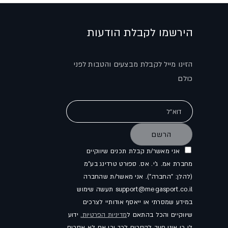
הירשמו לקבלת הודעות
הזינו מייל לקבלת מבצעים והטבות לפני
כולם
דוא"ל
הרשם
אני מאשר/ת קבלת תכנים שיווקיים
מחברת אמ. ג'י. אס. ספורט טרדינג בע"מ
(להלן: "החברה"). אני מאשר/ת שהחברה
support@megasport.co.il תעשה שימוש
במידע שמסרתי או ייאסף אודותיי לצרכים
שיווקיים והכל בהתאם ל
מדיניות הפרטיות.
ידוע
לי כי איני חייב להסכים לכך וכי אם לא אסכים