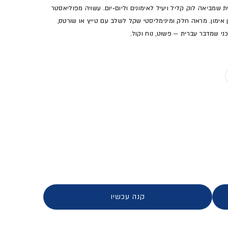
ית שמביאה לוק קליל ויעיל לאימונים וליום‑יום. עשויה מפוליאסטר
אימון. מראה חלק ומינימליסטי שקל לשלב עם טייץ או שורטס,
ני שמדבר עברית — פשוט, נוח וקול.
 המלאי או מוצר לא זמין
נשים
קנה עכשיו