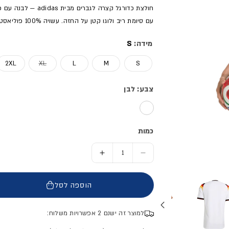
עם סיומת ריב ולוגו קטן על החזה. עשויה 100% פוליאסטר ממוחזר, קלה ונושמת עם תכונת נידוף זיעה לאימונים ולמשחק.
מידה:
S
אזל המלאי או 
2XL
XL
L
M
S
צבע: לבן
כמות
הסר כמות ל- חולצת כדורגל נבחרת גרמניה מונדיאל 26
הוסף כמות ל- חולצת כדורגל נבחרת גר
הוספה לסל
למוצר זה ישנם 2 אפשרויות משלוח: