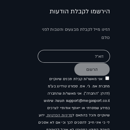
הירשמו לקבלת הודעות
הזינו מייל לקבלת מבצעים והטבות לפני
כולם
דוא"ל
הרשם
אני מאשר/ת קבלת תכנים שיווקיים
מחברת אמ. ג'י. אס. ספורט טרדינג בע"מ
(להלן: "החברה"). אני מאשר/ת שהחברה
support@megasport.co.il תעשה שימוש
במידע שמסרתי או ייאסף אודותיי לצרכים
שיווקיים והכל בהתאם ל
מדיניות הפרטיות.
ידוע
לי כי איני חייב להסכים לכך וכי אם לא אסכים
לעיבוד המידע כמפורט לא אוכל להצטרף