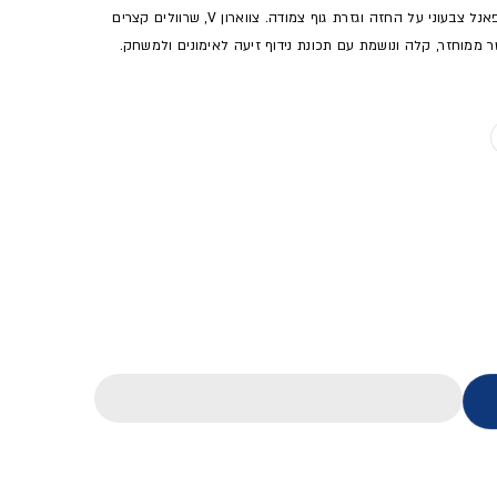
חולצת כדורגל קצרה לגברים מבית adidas — לבנה עם פאנל צבעוני על החזה וגזרת גוף צמודה. צווארון V, שרוולים קצרים
מוצר לא זמין
20 - גברים
מניה מונדיאל 2026 - גברים