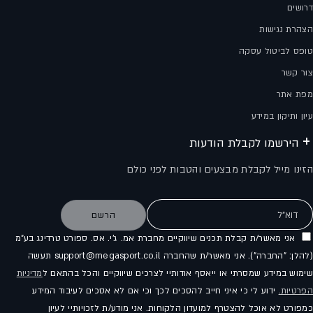
דרושים
הצהרת נגישות
טופס לביטול עסקה
צור קשר
מפת אתר
עיון ותיקון במידע
הירשמו לקבלת הודעות
הזינו מייל לקבלת מבצעים והטבות לפני כולם
דוא"ל
הרשם
אני מאשר/ת קבלת תכנים שיווקיים מחברת אמ. ג'י. אס. ספורט טרדינג בע"מ
(להלן: "החברה"). אני מאשר/ת שהחברה support@megasport.co.il תעשה
שימוש במידע שמסרתי או ייאסף אודותיי לצרכים שיווקיים והכל בהתאם ל
מדיניות
הפרטיות.
ידוע לי כי איני חייב להסכים לכך וכי אם לא אסכים לעיבוד המידע
כמפורט לא אוכל להצטרף למועדון הלקוחות. אני מודע/ת לזכויותיי לעיון