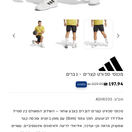
מכנסי ספורט קצרים - גברים
197.94 ₪
329.90 ₪
במבצע
מחיר מלא
מחיר מבצע
מק"ט: ADJI8203
מכנסי ספורט קצרים לגברים בצבע שחור — השילוב המושלם בין סטייל
את'ליז'ר לביצועים. חתך צמוד (Slim) עם מותן בינונית ומכסה קצר
שמעניק מראה נקי ועדכני, אידיאלי לריצה ולאימונים אינטנסיביים. עשויים