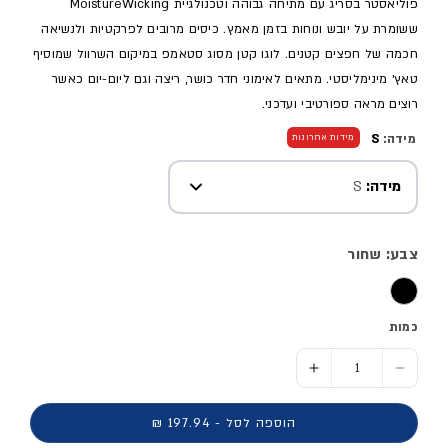
פוליאסטר בסריג עם מתיחה גבוהה וטכנולגיית MoistureWicking
ששומרת על יובש ונוחות בזמן מאמץ. כיסים מרובים לפרקטיות ולנשיאה
חכמה של חפצים קטנים. לוגו קטן מסוג סטאמפ במיקום השרוול שמוסיף
טאץ׳ מינימליסטי. מתאים לאימוני חדר כושר, ריצה וגם ליום-יום כאשר
רוצים מראה ספורטיבי ועדכני.
מידה:
S
מידות אחרונות
מידה:
S
צבע: שחור
כמות
הסר כמות ל- מכנסי ספורט קצרים - גברים
הוסף כמות ל- מכנסי ספורט קצרים - גברים
הוספה לסל - 197.94 ₪