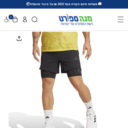
🚚 משלוח חינם בקניה מעל 300 ₪ על ביגוד והנעלה📦
דלג לתוכן
0
נגישו
דלג למידע על המוצר