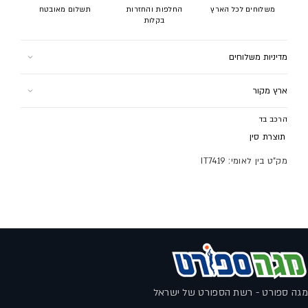
משלוחים לכל הארץ
החלפות והחזרות
תשלום מאובטח
בקלות
מדיניות משלוחים
למוצר זה ישנם 2 אפשרויות משלוח:
ארץ מקור
1. איסוף עצמי (הר הגלבוע 1 רמלה) - חינם
תוצרת סין
2. שליח עד הבית - 24.9 ש"ח
הרכב בד
בקנייה מעל 300 ש"ח משלוח עד הבית בחינם!
תוצרת
סין
לתקנון המשלוחים לחץ
כאן
מק"ט בין לאומי: IT7419
מגה ספורט - רשת הספורט של ישראל