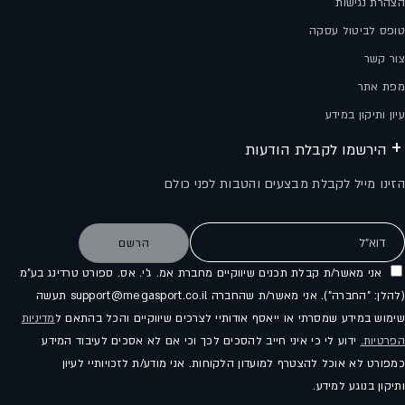
הצהרת נגישות
טופס לביטול עסקה
צור קשר
מפת אתר
עיון ותיקון במידע
הירשמו לקבלת הודעות
הזינו מייל לקבלת מבצעים והטבות לפני כולם
דוא"ל
הרשם
אני מאשר/ת קבלת תכנים שיווקיים מחברת אמ. ג'י. אס. ספורט טרדינג בע"מ
(להלן: "החברה"). אני מאשר/ת שהחברה support@megasport.co.il תעשה
שימוש במידע שמסרתי או ייאסף אודותיי לצרכים שיווקיים והכל בהתאם ל
מדיניות
הפרטיות.
ידוע לי כי איני חייב להסכים לכך וכי אם לא אסכים לעיבוד המידע
כמפורט לא אוכל להצטרף למועדון הלקוחות. אני מודע/ת לזכויותיי לעיון
ותיקון בנוגע למידע.