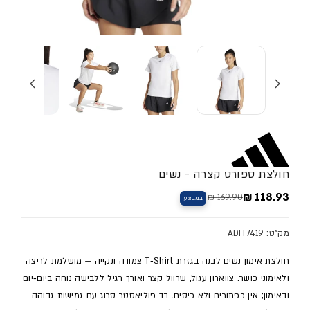
חולצת ספורט קצרה - נשים
118.93 ₪
169.90 ₪
במבצע
מחיר מלא
מחיר מבצע
מק"ט: ADIT7419
חולצת אימון נשים לבנה בגזרת T‑Shirt צמודה ונקייה — מושלמת לריצה
ולאימוני כושר. צווארון עגול, שרוול קצר ואורך רגיל ללבישה נוחה ביום‑יום
ובאימון; אין כפתורים ולא כיסים. בד פוליאסטר סרוג עם גמישות גבוהה