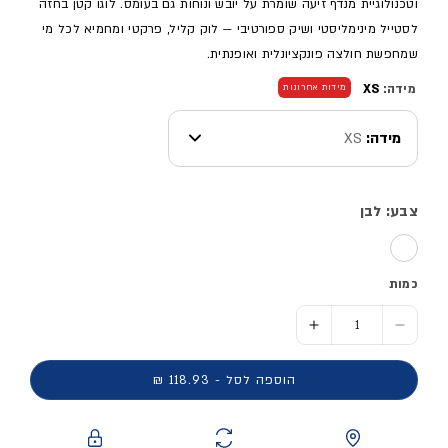
וטכנולוגיית מנדף זיעה שומרת על יובש ונוחות גם בעומס. לוגו קטן בחזה
לסטייל מינימליסטי ושיק ספורטיבי — לוק קליל, פרקטי ומחמיא לכל מי
שמחפשת חולצה פונקציונלית ואופנתית.
מידה:
XS
מידות אחרונות
מידה:
XS
צבע: לבן
כמות
הסר כמות ל- חולצת ספורט קצרה - נשים
הוסף כמות ל- חולצת ספורט קצרה - נשים
הוספה לסל - 118.93 ₪