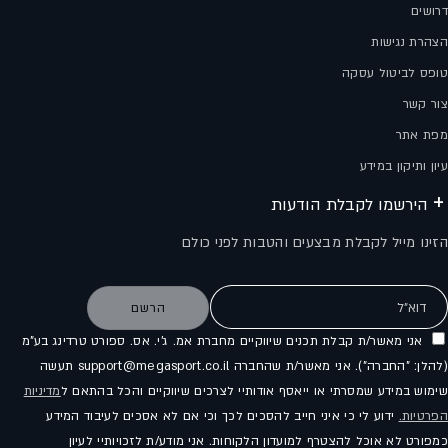
דרושים
הצהרת נגישות
טופס לביטול עסקה
צור קשר
מפת אתר
עיון ותיקון במידע
הירשמו לקבלת הודעות
הזינו מייל לקבלת מבצעים והטבות לפני כולם
דוא"ל
הרשם
אני מאשר/ת קבלת תכנים שיווקיים מחברת אמ. ג'י. אס. ספורט טרדינג בע"מ
(להלן: "החברה"). אני מאשר/ת שהחברה support@megasport.co.il תעשה
שימוש במידע שמסרתי או ייאסף אודותיי לצרכים שיווקיים והכל בהתאם ל
מדיניות
הפרטיות.
ידוע לי כי איני חייב להסכים לכך וכי אם לא אסכים לעיבוד המידע
כמפורט לא אוכל להצטרף למועדון הלקוחות. אני מודע/ת לזכויותיי לעיון