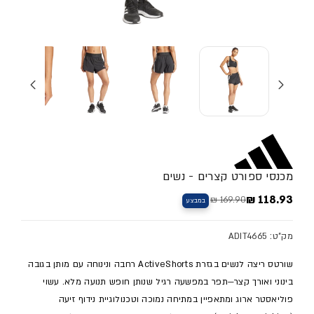
מכנסי ספורט קצרים - נשים
118.93 ₪
169.90 ₪
במבצע
מחיר מלא
מחיר מבצע
מק"ט: ADIT4665
שורטס ריצה לנשים בגזרת ActiveShorts רחבה ונינוחה עם מותן בגובה
בינוני ואורך קצר—תפר במפשעה רגיל שנותן חופש תנועה מלא. עשוי
פוליאסטר ארוג ומתאפיין במתיחה נמוכה וטכנולוגיית נידוף זיעה