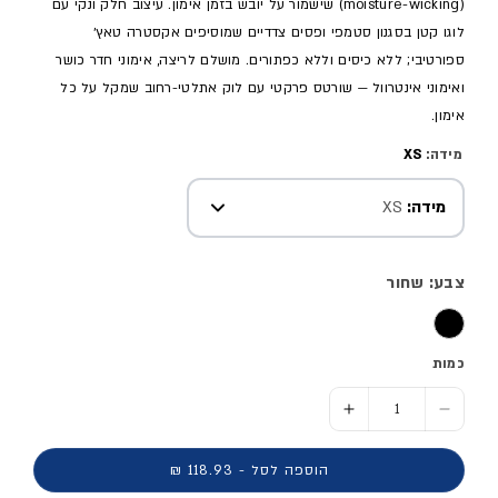
(moisture-wicking) שישמור על יובש בזמן אימון. עיצוב חלק ונקי עם
לוגו קטן בסגנון סטמפי ופסים צדדיים שמוסיפים אקסטרה טאץ׳
ספורטיבי; ללא כיסים וללא כפתורים. מושלם לריצה, אימוני חדר כושר
ואימוני אינטרוול — שורטס פרקטי עם לוק אתלטי-רחוב שמקל על כל
אימון.
מידה:
XS
מידה:
XS
צבע: שחור
כמות
הסר כמות ל- מכנסי ספורט קצרים - נשים
הוסף כמות ל- מכנסי ספורט קצרים - נשים
הוספה לסל - 118.93 ₪