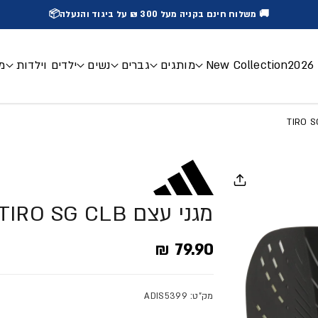
🚚 משלוח חינם בקניה מעל 300 ₪ על ביגוד והנעלה📦
2
New Collection
מותגים
גברים
נשים
ילדים וילדות
מכ
מגני עצם TIRO SG CLB
מחיר מלא
79.90 ₪
מק"ט: ADIS5399