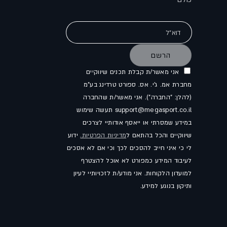
דוא"ל
הרשם
אני מאשר/ת קבלת תכנים שיווקיים
מחברת אמ. ג'י. אס. ספורט טרדינג בע"מ
(להלן: "החברה"). אני מאשר/ת שהחברה
support@megasport.co.il תעשה שימוש
במידע שמסרתי או ייאסף אודותיי לצרכים
שיווקיים והכל בהתאם ל
מדיניות הפרטיות.
ידוע
לי כי איני חייב להסכים לכך וכי אם לא אסכים
לעיבוד המידע כמפורט לא אוכל להצטרף
למועדון הלקוחות. אני מודע/ת לזכויותיי לעיון
ותיקון בנוגע למידע.