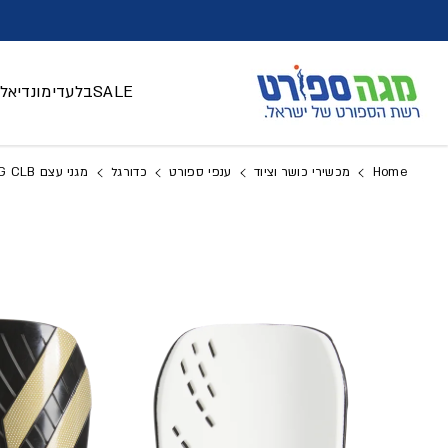
דלג לתוכן
SALE
בלעדי
מונדיאל 026
Home
מכשירי כושר וציוד
ענפי ספורט
כדורגל
מגני עצם TIRO SG CLB
דלג למידע על המוצר