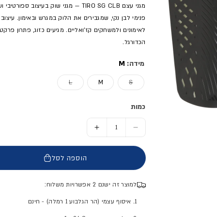
מגני עצם TIRO SG CLB — מגני שוק בעיצ
פנימי לבן נקי, שמגבירים את הלוק במגרש ובאימון. עיצו
לאימונים ולמשחקים קז'ואליים. מגיעים כזוג, פתרון פ
הכדורגל.
מידה:
M
אזל המלאי או מוצר לא זמין
אזל המלאי או מוצר לא זמי
L
M
S
כמות
הסר כמות ל- מגני עצם TIRO SG CLB
הוסף כמות ל- מגני עצם TIRO SG CLB
הוספה לסל
למוצר זה ישנם 2 אפשרויות משלוח:
1. איסוף עצמי (הר הגלבוע 1 רמלה) - חינם