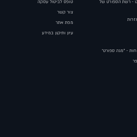
ט - רשת הספורט של
טופס לביטול עסקה
צור קשר
זרות
מפת אתר
עיון ותיקון במידע
חות - "מגה ספורט״
פר