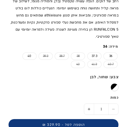
רחב של לוקים. הגפה עשויה טקסטיל (בד), והסוליה מגומי, לשילוב של
מראה קליל ותחושה נוחה בשימוש יומיומי. הנעליים כוללות לוגו בולט
במראה ספורטיבי, ומביאות איתן סגנון athleisure שמתאים גם מחוץ
למסלול האימון. אם את מחפשת נעלי ספורט פרקטיות, נקיות ומעודכנות,
RUNFALCON 5 הן בחירה מצוינת לשגרה פעילה ולמראה יומיומי עם
טאץ' ספורטיבי.
מידה:
36
אזל המלאי או מוצר לא זמין
אזל המלאי או מוצר לא זמין
אזל המלאי או מוצר לא זמין
40
39.3
38.7
38
37.3
36
אזל המלאי או מוצר לא זמין
אזל המלאי או מוצר לא זמין
אזל המלאי או מוצר לא זמין
42
41.3
40.7
צבע: שחור, לבן
כמות
הסר כמות ל- נעלי ספורט RUNFALCON 5 - נשים
הוסף כמות ל- נעלי ספורט RUNFALCON 5 - נשים
הוספה לסל - 329.90 ₪