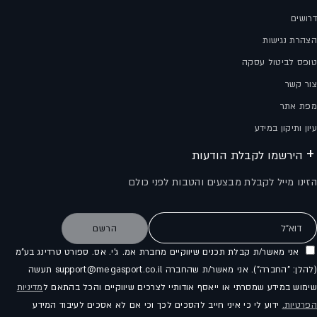
דרושים
הצהרת נגישות
טופס לביטול עסקה
צור קשר
מפת אתר
עיון ותיקון במידע
הירשמו לקבלת הודעות
הזינו מייל לקבלת מבצעים והטבות לפני כולם
דוא"ל
הרשם
אני מאשר/ת קבלת תכנים שיווקיים מחברת אמ. ג'י. אס. ספורט טרדינג בע"מ
(להלן: "החברה"). אני מאשר/ת שהחברה support@megasport.co.il תעשה
שימוש במידע שמסרתי או ייאסף אודותיי לצרכים שיווקיים והכל בהתאם ל
מדיניות
הפרטיות.
ידוע לי כי איני חייב להסכים לכך וכי אם לא אסכים לעיבוד המידע