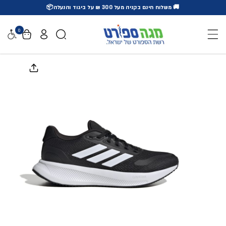
🚚 משלוח חינם בקניה מעל 300 ₪ על ביגוד והנעלה📦
דלג לתוכן
0
נגישו
דלג למידע על המוצר