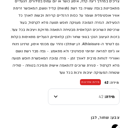
צריכים במהלך ריצה קלה, אימון כושר או יום עמוס בסידורים. הנעליים
מתאפיינות בגפה עשויה בד רשת (mesh) קליל ונושם, המאפשר זרימת
אוויר אופטימלית ושומר על כפות הרגליים קרירות ויבשות לאורך כל
הפעילות. הגזרה הנמוכה מעניקה חופש תנועה מלא לקרסול, בעוד
שרכיסת השרוכים הקלאסית מבטיחה התאמה מדויקת ויציבות בכל צעד.
בזכות העיצוב הנקי בגווני שחור ולבן קלאסיים, הנעליים מתאימות בקלות
גם לטרנד ה-Athleisure. הן ישתלבו נהדר עם מכנסי אימון, טרנינג נינוח
או ג'ינס למראה יומיומי ספורטיבי ולא מתאמץ. - גפה מבד רשת נושם
ואוורירי לנוחות מרבית לאורך זמן - גזרה נמוכה המאפשרת חופש תנועה
מלא לקרסול - סגירת שרוכים להתאמה אישית ותמיכה בטוחה - סוליה
שטוחה המעניקה יציבות ורכות בכל צעד
מידה:
42
מידות אחרונות
מידה:
42
צבע: שחור, לבן