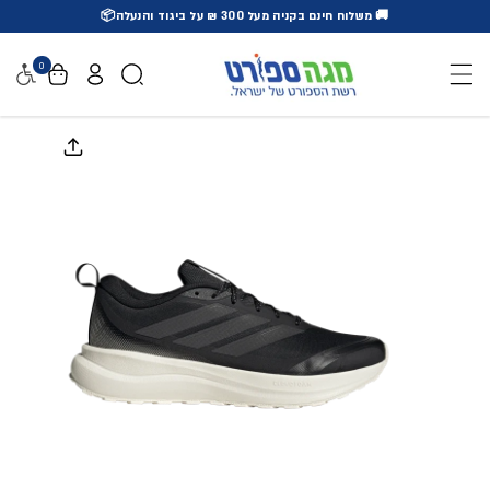
🚚 משלוח חינם בקניה מעל 300 ₪ על ביגוד והנעלה📦
דלג לתוכן
0
נגישו
דלג למידע על המוצר