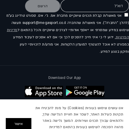
דוא"ל
הרשם
אני מאשר/ת קבלת תכנים שיווקיים מחברת אמ. ג'י. אס. ספורט טרדינג בע"מ
(להלן: "החברה"). אני מאשר/ת שהחברה support@megasport.co.il תעשה
שימוש במידע שמסרתי או ייאסף אודותיי לצרכים שיווקיים והכל בהתאם ל
מדיניות
הפרטיות.
ידוע לי כי איני חייב להסכים לכך וכי אם לא אסכים לעיבוד המידע
כמפורט לא אוכל להצטרף למועדון הלקוחות. אני מודע/ת לזכויותיי לעיון
ותיקון בנוגע למידע.
Download Our App
אנו עושים שימוש בעוגיות (Cookies) על מנת להבטיח את
תקינות פעילות האתר, לשפר את חוויית הגלישה שלך,
עקבו אחרינו
ולהתאים עבורך תכנים ושירותים. המשך גלישה באתר
אישור
מהווה הסכמה לשימוש בעוגיות בהתאם למדיניות