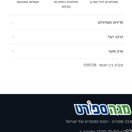
משלוחים לכל הארץ
החלפות והחזרות
תשלום מאובטח
בקלות
מדיניות משלוחים
למוצר זה ישנם 2 אפשרויות משלוח:
הרכב הבד
1. איסוף עצמי (הר הגלבוע 1 רמלה) - חינם
גפה: 100% עור,סינטטי
2. שליח עד הבית - 24.9 ש"ח
ארץ מקור
סוליה: 100% גומי
בקנייה מעל 300 ש"ח משלוח עד הבית בחינם!
תוצרת סין
לתקנון המשלוחים לחץ
כאן
מק"ט בין לאומי: 019228
מגה ספורט - רשת הספורט של ישראל
1700-70-50-40 שלוחה 4