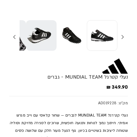
נעלי קטרגל MUNDIAL TEAM - גברים
מחיר מלא
349.90 ₪
מק"ט: AD019228
נעלי קט־רגל MUNDIAL TEAM לגברים — שחור קלאסי עם וייב מגרש
אמיתי. חיתוך נמוך לנוחות ותנועה חופשית, שרוכים לסגירה מדויקת וסוליה
שטוחה ליציבות בשינויים בכיוון. גוף הנעל מעור חלק עם שלושה פסים