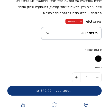
לבנים שמדגישים את המראה הספורטיבי והוינטאג'י. לוגו טקסט קטן
שנותן גימור עדין. מתאים לאימוני קט־רגל, למשחקים וללוק אורבני
מחוספס — פריט חובה למלתחה הספורטיבית.
מידה:
40.7
מידות אחרונות
מידה:
40.7
צבע: שחור
כמות
הסר כמות ל- נעלי קטרגל MUNDIAL TEAM - גברים
הוסף כמות ל- נעלי קטרגל MUNDIAL TEAM - גברים
הוספה לסל - 349.90 ₪