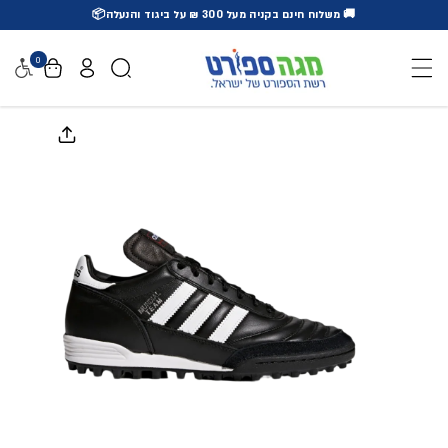
🚚 משלוח חינם בקניה מעל 300 ₪ על ביגוד והנעלה📦
דלג לתוכן
0
נגישו
דלג למידע על המוצר