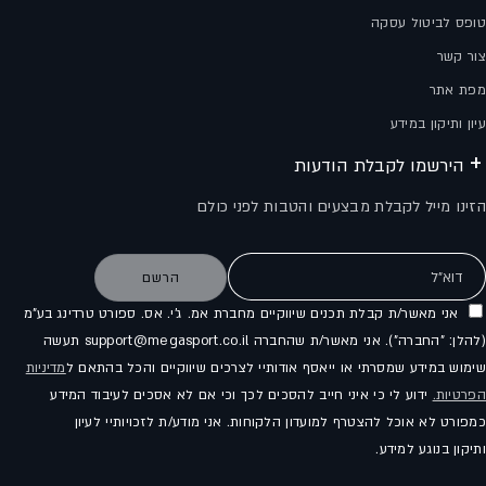
טופס לביטול עסקה
צור קשר
מפת אתר
עיון ותיקון במידע
הירשמו לקבלת הודעות
הזינו מייל לקבלת מבצעים והטבות לפני כולם
דוא"ל
הרשם
אני מאשר/ת קבלת תכנים שיווקיים מחברת אמ. ג'י. אס. ספורט טרדינג בע"מ
(להלן: "החברה"). אני מאשר/ת שהחברה support@megasport.co.il תעשה
שימוש במידע שמסרתי או ייאסף אודותיי לצרכים שיווקיים והכל בהתאם ל
מדיניות
הפרטיות.
ידוע לי כי איני חייב להסכים לכך וכי אם לא אסכים לעיבוד המידע
כמפורט לא אוכל להצטרף למועדון הלקוחות. אני מודע/ת לזכויותיי לעיון
ותיקון בנוגע למידע.