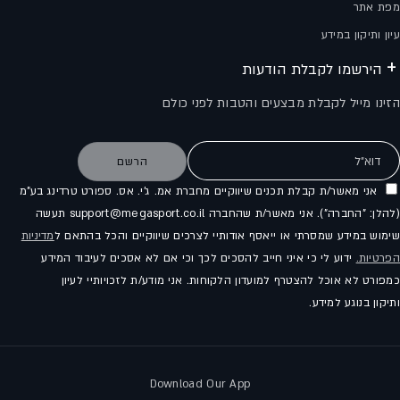
מפת אתר
עיון ותיקון במידע
הירשמו לקבלת הודעות
הזינו מייל לקבלת מבצעים והטבות לפני כולם
דוא"ל
הרשם
אני מאשר/ת קבלת תכנים שיווקיים מחברת אמ. ג'י. אס. ספורט טרדינג בע"מ
(להלן: "החברה"). אני מאשר/ת שהחברה support@megasport.co.il תעשה
שימוש במידע שמסרתי או ייאסף אודותיי לצרכים שיווקיים והכל בהתאם ל
מדיניות
הפרטיות.
ידוע לי כי איני חייב להסכים לכך וכי אם לא אסכים לעיבוד המידע
כמפורט לא אוכל להצטרף למועדון הלקוחות. אני מודע/ת לזכויותיי לעיון
ותיקון בנוגע למידע.
Download Our App