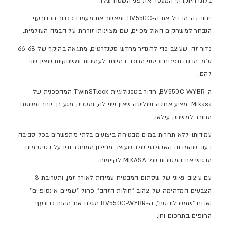
בלוגו היוקרתי המעטר את פני השטח שלו.
ייחוד זה מבדיל את ה-
BV550C
, ומאשר את מעמדו ככדור הכדורעף
הנבחר למשחקים האולימפיים, שם מצוינותו זורחת על הבמה העולמית.
כדור זה, שעוצב כדי להגדיר מחדש סטנדרטים, מתגאה בהיקף של 66-68
ס"מ, מבנה תפרים וכיסוי מרוכב במיוחד לעמידות ומשחקיות שאין שני
להם.
ה-
BV550C-WYBR
, חדור בטכנולוגיית
TwinSTlock
המהפכנית של
Mikasa
, מציע אחיזה ושליטה שאין שני לה, ומספק מגע רך יותר ומשטח
מחורר למשחק עילאי.
עמידותו ללא תחרות במים מבטיחה ביצועים בלתי מתפשרים בכל סביבה,
בעוד שהמבנה האקולוגי שלו, שעוצב מניילון ממוחזר ודיו על בסיס מים,
מדגיש את המסירות של
MIKASA
לקיימות.
עם עיצוב גאוני של שסתום המבטיח עמידות לאורך זמן, ותערובת 3
הצבעים המדהימה של צהוב "חולות הזהב", כחול "שמיים אינסופיים"
ואדום "שמש לוהטת", ה-
BV550C-WYBR
מגלם את מהות כדורעף
החופים בתחכום וחן.