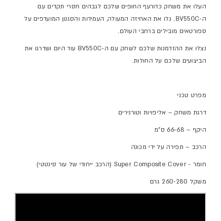
העלו את משחק כדורעף החופים שלכם לגבהים חסרי תקדים עם
ה-
BV550C
. גלו את האחיזה המעולה, העמידות והסגנון המועדפים על
ספורטאים מובילים ברחבי העולם.
נצלו את ההזדמנות שלכם לשחק עם ה-
BV550C
עוד היום ושדרגו את
הביצועים שלכם על החולות.
מפרט טכני
דרגת משחק – אליפויות וטורנירים
היקף – 66-68 ס"מ
הרכב – תפירה על ידי מכונה
חומר -
Super Composite Cover
(הרכב ייחודי של עור סינטטי)
משקל 260-280 גרם