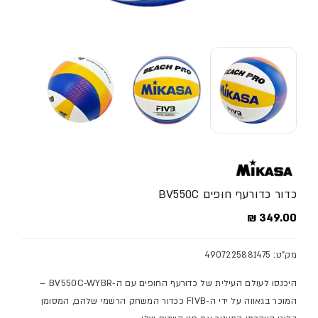
כדור כדורעף חופים BV550C
מחיר מלא
349.00 ₪
מק"ט: 4907225881475
היכנסו לעולם העילית של כדורעף החופים עם ה-
BV550C-WYBR
–
המוכר בגאווה על ידי ה-
FIVB
ככדור המשחק הרשמי שלהם, המסומן