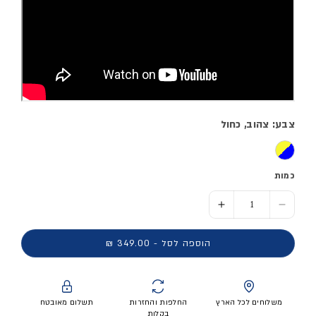
צבע: צהוב, כחול
כמות
הסר כמות ל- כדור כדורעף חופים BV550C
הוסף כמות ל- כדור כדורעף חופים BV550C
הוספה לסל - 349.00 ₪
משלוחים לכל הארץ
החלפות והחזרות
תשלום מאובטח
בקלות