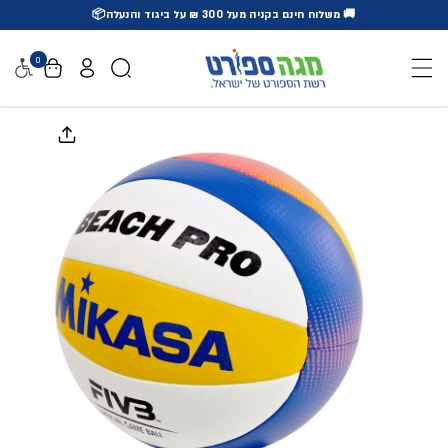
🚚 משלוח חינם בקניה מעל 300 ₪ על ביגוד והנעלה📦
דלג לתוכן
0
נגישו
דלג למידע על המוצר