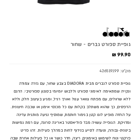
גופיית ספורט גברים - שחור
מחיר מלא
99.90 ₪
מק"ט: 426519199
גופיית ספורט לגברים מבית DIADORA בצבע שחור, עם גזרה צמודה
ונקייה שמתאימה לאימוני ספורט וללבוש יומיומי בסגנון ספורטיבי. הדגם
ללא שרוולים, עם מפתח צוואר עגול ואורך רגיל, ומגיע בעיצוב חלק וללא
הדפסים, כך שהוא משתלב בקלות עם כל מכנסי אימון או שכבה חיצונית.
על החזה מופיע לוגו קטן בגימור חותמת, שמוסיף נגיעה מותגית עדינה
ומדויקת. הגופייה עשויה מבד פוליאסטר באריגה סרוגה, עם רמת גמישות
בינונית-גבוהה, ונועדה לסייע בנידוף לחות במהלך פעילות. זהו פריט
פרקטי ונוח לשימוש באימונים, ריצה, חדר כושר או כל פעילות אחרת שבה