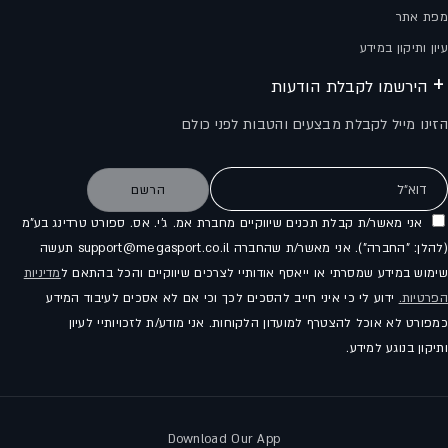
מפת אתר
עיון ותיקון במידע
הירשמו לקבלת הודעות
הזינו מייל לקבלת מבצעים והטבות לפני כולם
דוא"ל
הרשם
אני מאשר/ת קבלת תכנים שיווקיים מחברת אמ. ג'י. אס. ספורט טרדינג בע"מ
(להלן: "החברה"). אני מאשר/ת שהחברה support@megasport.co.il תעשה
שימוש במידע שמסרתי או ייאסף אודותיי לצרכים שיווקיים והכל בהתאם ל
מדיניות
הפרטיות.
ידוע לי כי איני חייב להסכים לכך וכי אם לא אסכים לעיבוד המידע
כמפורט לא אוכל להצטרף למועדון הלקוחות. אני מודע/ת לזכויותיי לעיון
ותיקון בנוגע למידע.
Download Our App