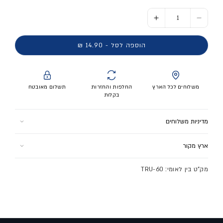
הסר כמות ל- אוברגריפ HI-TEC OVERGRIP
הוסף כמות ל- אוברגריפ HI-TEC OVERGRIP
הוספה לסל - 14.90 ₪
משלוחים לכל הארץ
החלפות והחזרות
תשלום מאובטח
בקלות
מדיניות משלוחים
למוצר זה ישנם 2 אפשרויות משלוח:
ארץ מקור
1. איסוף עצמי (הר הגלבוע 1 רמלה) - חינם
תוצרת אינדונזיה
2. שליח עד הבית - 24.9 ש"ח
מק"ט בין לאומי: TRU-60
בקנייה מעל 300 ש"ח משלוח עד הבית בחינם!
לתקנון המשלוחים לחץ
כאן