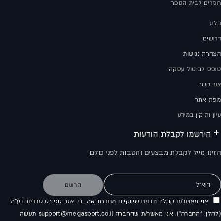
חוזרים לבית הספר
בלוג
דרושים
הצהרת נגישות
טופס לביטול עסקה
צור קשר
מפת אתר
עיון ותיקון במידע
הירשמו לקבלת הודעות
הזינו מייל לקבלת מבצעים והטבות לפני כולם
דוא"ל
הרשם
אני מאשר/ת קבלת תכנים שיווקיים מחברת אמ. ג'י. אס. ספורט טרדינג בע"מ
(להלן: "החברה"). אני מאשר/ת שהחברה support@megasport.co.il תעשה