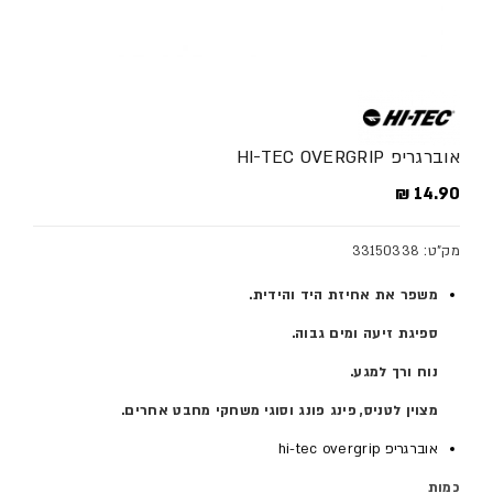
אוברגריפ HI-TEC OVERGRIP
מחיר מלא
14.90 ₪
מק"ט: 33150338
משפר
את
אחיזת
היד
והידית
.
ספיגת
זיעה
ומים
גבוה
.
נוח
ורך
למגע
.
מצוין
לטניס
,
פינג
פונג
וסוגי משחקי
מחבט
אחרים
.
אוברגריפ hi-tec overgrip
כמות