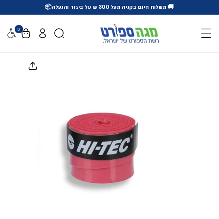
🚚 משלוח חינם בקניה מעל 300 ₪ על ביגוד והנעלה📦
דלג לתוכן
0
נגישו
דלג למידע על המוצר