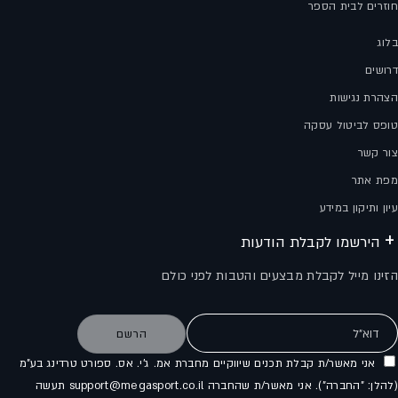
חוזרים לבית הספר
בלוג
דרושים
הצהרת נגישות
טופס לביטול עסקה
צור קשר
מפת אתר
עיון ותיקון במידע
הירשמו לקבלת הודעות
הזינו מייל לקבלת מבצעים והטבות לפני כולם
דוא"ל
הרשם
אני מאשר/ת קבלת תכנים שיווקיים מחברת אמ. ג'י. אס. ספורט טרדינג בע"מ
(להלן: "החברה"). אני מאשר/ת שהחברה support@megasport.co.il תעשה