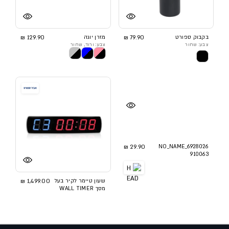
בקבוק ספורט
79.90 ₪
מזרן יוגה
129.90 ₪
צבע: שחור
צבע: ורוד, שחור
29.90 ₪
NO_NAME_6928026
910063
שעון טיימר לקיר בעל
1,499.00 ₪
מסך WALL TIMER