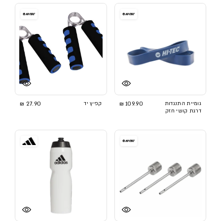
גומיית התנגדות
109.90 ₪
קפיץ יד
27.90 ₪
דרגת קושי חזק