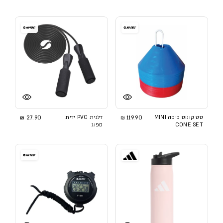
סט קונוס כיפה MINI
119.90 ₪
דלגית PVC ידית
27.90 ₪
CONE SET
ספוג