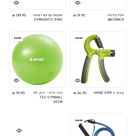
חבל קפיצה
19.90 ₪
טבעות עץ עם רצועה
199.90 ₪
GYMNASTIC RING
BACKPACK
קפיץ יד HAND GRIP
34.90 ₪
כדור פיזיו - ירוק HI-
99.90 ₪
TEC GYMBALL
65CM