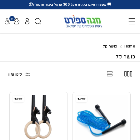
🚚 משלוח חינם בקניה מעל 300 ₪ על ביגוד והנעלה📦
דלג לתוכן
0
נגישו
Home
כושר קל
כושר קל
סינון ומיון