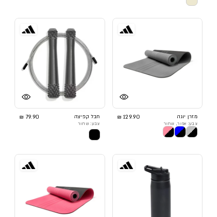
מזרן יוגה
129.90 ₪
חבל קפיצה
79.90 ₪
צבע: אפור, שחור
צבע: שחור