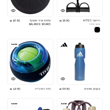
רדיוסר HITEC
39.90 ₪
צלחת שיויי משקל
87.90 ₪
צבע: שחור
BALANCE BOARD
בקבוק ספורט
59.90 ₪
כדור כוח ג'ירו
49.90 ₪