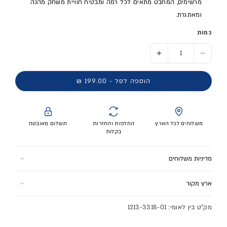
מרשימים, המחבט מתאים לכל רמה ומבטיח חוויית משחק מהנה
ומאתגרת.
כמות
הסר כמות ל- מחבט טניס שולחן FUTURE
הוסף כמות ל- מחבט טניס שולחן FUTURE
הוספה לסל - 199.00 ₪
משלוחים לכל הארץ
החלפות והחזרות
תשלום מאובטח
בקלות
מדיניות משלוחים
למוצר זה ישנם 2 אפשרויות משלוח:
ארץ מקור
1. איסוף עצמי (הר הגלבוע 1 רמלה) - חינם
תוצרת אינדונזיה
2. שליח עד הבית - 24.9 ש"ח
מק"ט בין לאומי: 1213-3318-01
בקנייה מעל 300 ש"ח משלוח עד הבית בחינם!