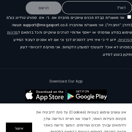
דוא"ל
הרשם
אני מאשר/ת קבלת תכנים שיווקיים מחברת אמ. ג'י. אס. ספורט טרדינג בע"מ
(להלן: "החברה"). אני מאשר/ת שהחברה support@megasport.co.il תעשה
שימוש במידע שמסרתי או ייאסף אודותיי לצרכים שיווקיים והכל בהתאם ל
מדיניות
הפרטיות.
ידוע לי כי איני חייב להסכים לכך וכי אם לא אסכים לעיבוד המידע
כמפורט לא אוכל להצטרף למועדון הלקוחות. אני מודע/ת לזכויותיי לעיון
ותיקון בנוגע למידע.
Download Our App
אנו עושים שימוש בעוגיות (Cookies) על מנת להבטיח את
תקינות פעילות האתר, לשפר את חוויית הגלישה שלך,
עקבו אחרינו
ולהתאים עבורך תכנים ושירותים. המשך גלישה באתר
אישור
מהווה הסכמה לשימוש בעוגיות בהתאם למדיניות