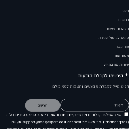
בלוג
דרושים
הצהרת נגישות
טופס לביטול עסקה
צור קשר
מפת אתר
עיון ותיקון במידע
הירשמו לקבלת הודעות
הזינו מייל לקבלת מבצעים והטבות לפני כולם
דוא"ל
הרשם
אני מאשר/ת קבלת תכנים שיווקיים מחברת אמ. ג'י. אס. ספורט טרדינג בע"מ
(להלן: "החברה"). אני מאשר/ת שהחברה support@megasport.co.il תעשה