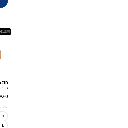
בלעדי
חולצ
גברי
מחיר
.90 ₪
מידה
S
L