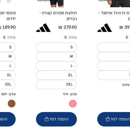
 כדורגל ארסנל -
חולצת ספורט קצרה -
מכנסי ספ
ם
גברים
ילדים
 מלא
מחיר מלא
מחיר מל
189.90 ₪
279.90 ₪
399
:
S
מידה:
S
מידה:
S
S
S
M
M
L
L
XL
XL
2XL
2XL
צהוב
צבע: ורוד
צבע: חום
הוספה לסל
הוספה לסל
הוספ