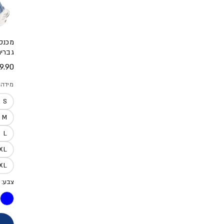
מכנסי
גברי
מחיר
.90 ₪
מידה
S
M
L
XL
2XL
צבע: 