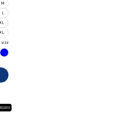
M
L
XL
2XL
צבע: 
בלעדי