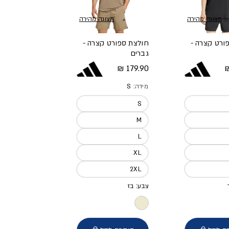
תצוגה מהירה
תצוגה מהירה
ורט קצרה -
חולצת ספורט קצרה -
גברים
א
מחיר מלא
179.90 ₪
מידה:
S
S
M
L
XL
2XL
צבע: בז