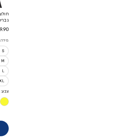
חולצת
גברי
מחיר
.90 ₪
מידה
S
M
L
XL
צבע: 