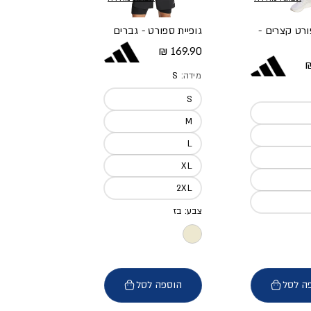
ורט קצרים -
גופיית ספורט - גברים
מחיר מלא
169.90 ₪
א
מידה:
S
S
M
L
XL
2XL
צבע: בז
ה לסל
הוספה לסל