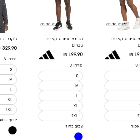
תצוגה מהירה
תצוגה מהירה
 ספורט קצרים -
מכנסי ספורט קצרים -
ג'קט - גב
ם
גברים
מחיר מל
329.90 ₪
 מלא
מחיר מלא
199.90 ₪
199
מידה:
S
:
S
מידה:
S
S
S
M
M
L
L
XL
XL
2XL
2XL
צבע: שחור
אפור
צבע: כחול