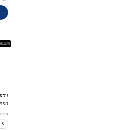
בלעדי
ג'קט 
מחיר
.90 ₪
מידה
S