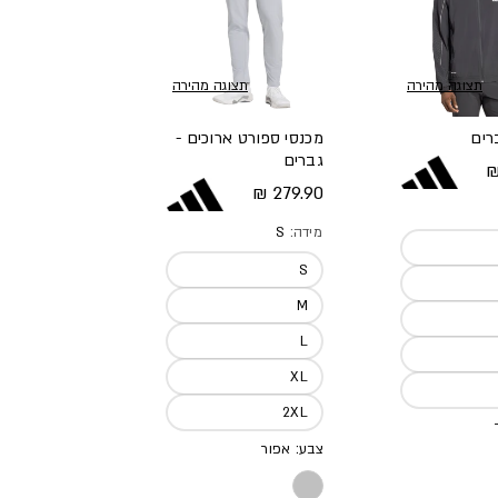
תצוגה מהירה
תצוגה מהירה
רים
מכנסי ספורט ארוכים -
גברים
א
מחיר מלא
279.90 ₪
מידה:
S
S
M
L
XL
2XL
צבע: אפור