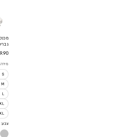
מכנסי
גברי
מחיר
.90 ₪
מידה
S
M
L
XL
2XL
צבע: 