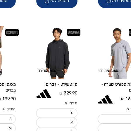
הוספה לסל
הוספה לסל
הוספ
בלעדי
בלעדי
תצוגה מהירה
תצוגה מהירה
ת ספורט קצרה -
סווטשירט - גברים
מכנסי ספ
ם
גברים
מחיר מלא
329.90 ₪
 מלא
מחיר מל
199.90 ₪
169
מידה:
S
:
S
מידה:
S
S
S
M
M