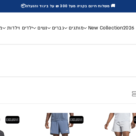
🚚 משלוח חינם בקניה מעל 300 ₪ על ביגוד והנעלה📦
2
New Collection
מותגים
גברים
נשים
ילדים וילדות
מכ
בלעדי
בלעדי